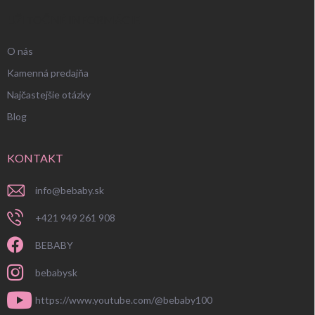
UŽITOČNÉ INFORMÁCIE
O nás
Kamenná predajňa
Najčastejšie otázky
Blog
KONTAKT
info
@
bebaby.sk
+421 949 261 908
BEBABY
bebabysk
https://www.youtube.com/@bebaby100