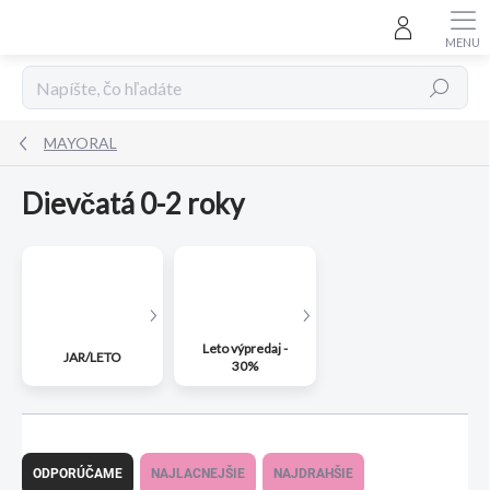
Prejsť
na
obsah
Hľadať
MAYORAL
Dievčatá 0-2 roky
Leto výpredaj -
JAR/LETO
30%
R
a
ODPORÚČAME
NAJLACNEJŠIE
NAJDRAHŠIE