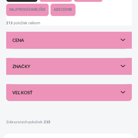
d
e
NAJPREDÁVANEJŠIE
ABECEDNE
n
i
213
položiek celkom
e
p
CENA
r
o
d
u
ZNAČKY
k
t
o
v
VEĽKOSŤ
Zobrazených položiek:
213
V