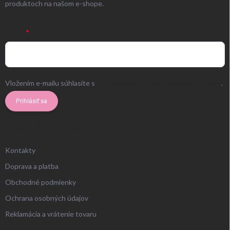
produktoch na našom e-shope.
EMAIL
Vložením e-mailu súhlasíte s
podmienkami ochrany osobných údajov
.
Prihlásiť sa
ZÁKAZNÍCKY SERVIS
Kontakty
Doprava a platba
Obchodné podmienky
Ochrana osobných údajov
Reklamácia a vrátenie tovaru