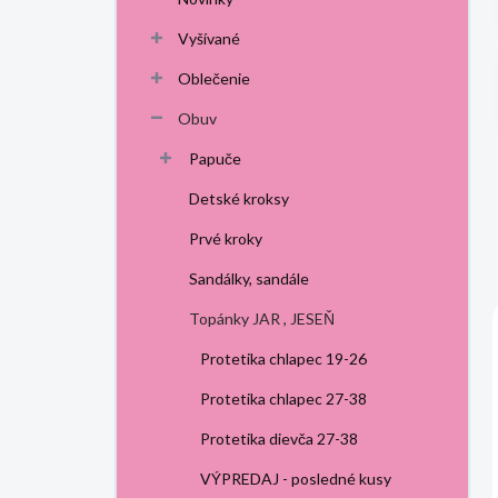
p
a
Vyšívané
n
Oblečenie
e
l
Obuv
Papuče
Detské kroksy
Prvé kroky
Sandálky, sandále
Topánky JAR , JESEŇ
Protetika chlapec 19-26
Protetika chlapec 27-38
Protetika dievča 27-38
VÝPREDAJ - posledné kusy