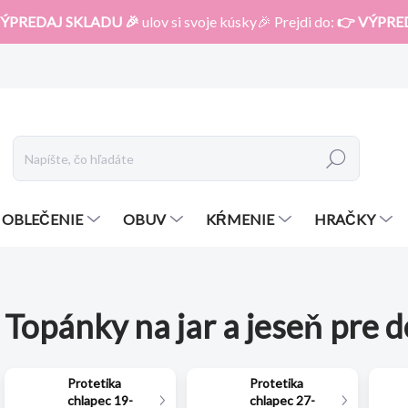
ÝPREDAJ SKLADU 🎉
ulov si svoje kúsky🎉 Prejdi do:
👉 VÝPRE
Hľadať
OBLEČENIE
OBUV
KŔMENIE
HRAČKY
Topánky na jar a jeseň pre d
Protetika
Protetika
chlapec 19-
chlapec 27-