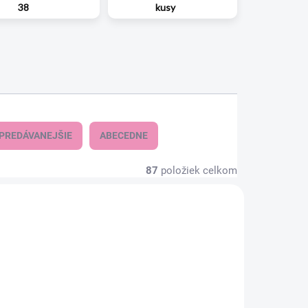
38
kusy
PREDÁVANEJŠIE
ABECEDNE
87
položiek celkom
AKCIA