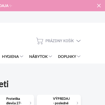
DAJA
✨
PRÁZDNY KOŠÍK
NÁKUPNÝ
KOŠÍK
HYGIENA
NÁBYTOK
DOPLNKY
ZNAČKY
eti
Protetika
VÝPREDAJ
dievča 27-
- posledné