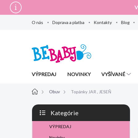
Prejsť
V
na
obsah
O nás
Doprava a platba
Kontakty
Blog
VÝPREDAJ
NOVINKY
VYŠÍVANÉ
Domov
Obuv
Topánky JAR , JESEŇ
B
Kategórie
o
Preskočiť
č
kategórie
VÝPREDAJ
n
ý
Novinky