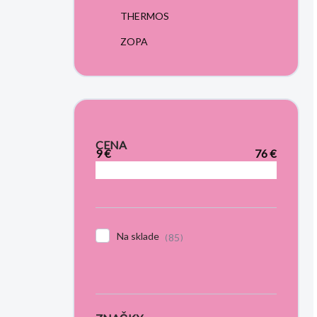
THERMOS
ZOPA
CENA
9
€
76
€
Na sklade
85