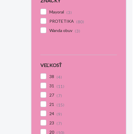
ZNAČKY
Mayoral
3
PROTETIKA
80
Wanda obuv
3
VEĽKOSŤ
38
4
31
11
27
7
21
15
24
9
23
7
20
10