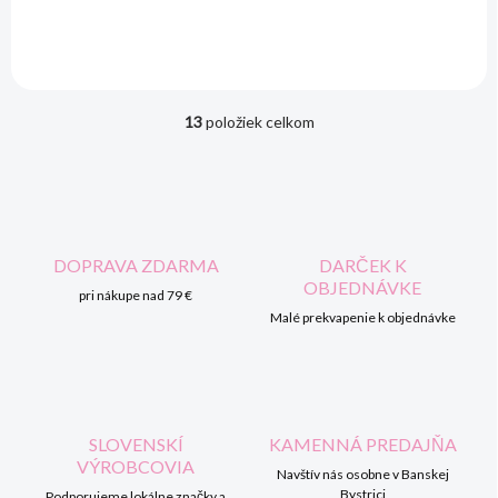
13
položiek celkom
O
v
l
á
d
a
c
DOPRAVA ZDARMA
DARČEK K
i
OBJEDNÁVKE
pri nákupe nad 79 €
e
p
Malé prekvapenie k objednávke
r
v
k
y
v
SLOVENSKÍ
KAMENNÁ PREDAJŇA
ý
VÝROBCOVIA
p
Navštív nás osobne v Banskej
i
Bystrici
Podporujeme lokálne značky a