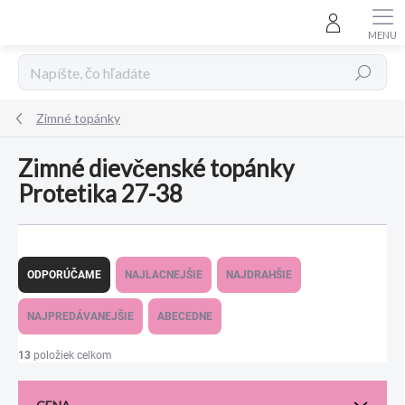
Prejsť
na
obsah
Hľadať
Zimné topánky
Zimné dievčenské topánky
Protetika 27-38
R
a
ODPORÚČAME
NAJLACNEJŠIE
NAJDRAHŠIE
d
e
NAJPREDÁVANEJŠIE
ABECEDNE
n
i
13
položiek celkom
e
p