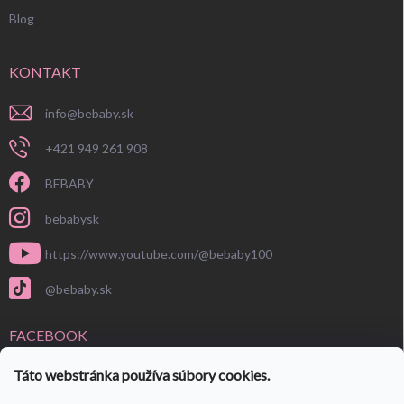
Blog
KONTAKT
info
@
bebaby.sk
+421 949 261 908
BEBABY
bebabysk
https://www.youtube.com/@bebaby100
@bebaby.sk
FACEBOOK
Táto webstránka používa súbory cookies.