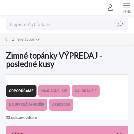
Prejsť
na
obsah
Hľadať
Zimné topánky
Zimné topánky VÝPREDAJ -
posledné kusy
R
a
ODPORÚČAME
NAJLACNEJŠIE
NAJDRAHŠIE
d
e
NAJPREDÁVANEJŠIE
ABECEDNE
n
i
32
položiek celkom
e
p