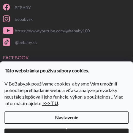
BEBABY
bebabysk
https://www.youtube.com/@bebaby100
@bebaby.sk
FACEBOOK
Táto webstránka používa súbory cookies.
V BeBaby.sk používame cookies, aby sme Vám umožnili
pohodlné prehliadanie webu a vďaka analýze prevádzky
neustále zlepšovali jeho funkcie, výkon a použiteľnosť. Viac
informácií nájdete
>>> TU
.
Nastavenie
Copyright 2026
BeBaby.sk
. Všetky práva vyhradené.
Upraviť nastavenie