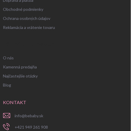
Doprava a platba
Obchodné podmienky
Ochrana osobných údajov
Reklamácia a vrátenie tovaru
UŽITOČNÉ INFORMÁCIE
O nás
Kamenná predajňa
Najčastejšie otázky
Blog
KONTAKT
info
@
bebaby.sk
+421 949 261 908