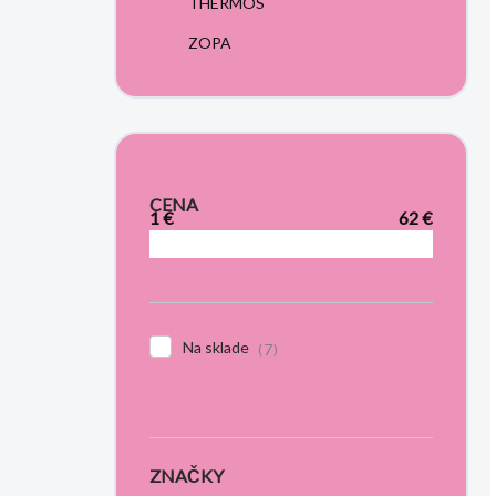
THERMOS
ZOPA
CENA
1
€
62
€
Na sklade
7
ZNAČKY