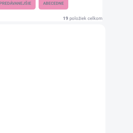
PREDÁVANEJŠIE
ABECEDNE
19
položiek celkom
KLADOM
SKLADEM
(1 KS)
Digitálný audiomonitor
e
Watcher, Grey
47,90 €
38,94 € bez DPH