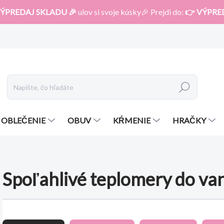
ÝPREDAJ SKLADU 🎉
ulov si svoje kúsky🎉 Prejdi do:
👉 VÝPRE
Hľadať
OBLEČENIE
OBUV
KŔMENIE
HRAČKY
Spoľahlivé teplomery do van
R