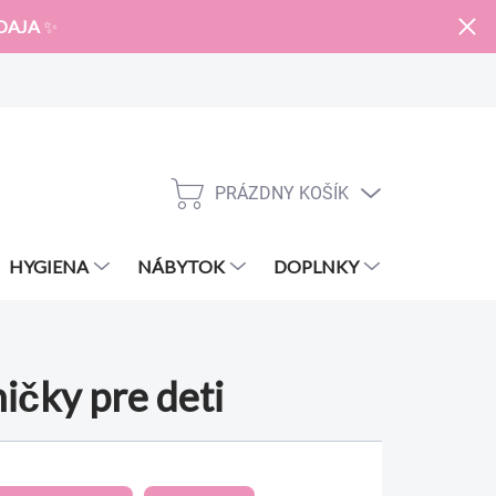
DAJA
✨
PRÁZDNY KOŠÍK
NÁKUPNÝ
KOŠÍK
HYGIENA
NÁBYTOK
DOPLNKY
ZNAČKY
ičky pre deti