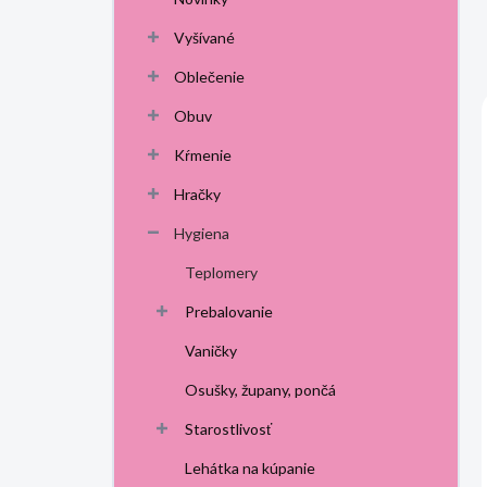
p
a
Vyšívané
n
Oblečenie
e
l
Obuv
Kŕmenie
Hračky
Hygiena
Teplomery
Prebalovanie
Vaničky
Osušky, župany, pončá
Starostlivosť
Lehátka na kúpanie