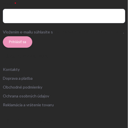
EMAIL
Vložením e-mailu súhlasíte s
podmienkami ochrany osobných údajov
.
Prihlásiť sa
ZÁKAZNÍCKY SERVIS
Kontakty
Doprava a platba
Obchodné podmienky
Ochrana osobných údajov
Reklamácia a vrátenie tovaru
UŽITOČNÉ INFORMÁCIE