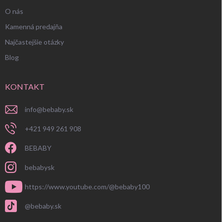
O nás
Kamenná predajňa
Najčastejšie otázky
Blog
KONTAKT
info
@
bebaby.sk
+421 949 261 908
BEBABY
bebabysk
https://www.youtube.com/@bebaby100
@bebaby.sk