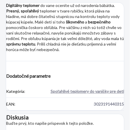
Digitálny teplomer
do vane oceníte už od narodenia bábätka.
Presný, spoľahlivý
teplomer v tvare rybičky, ktorá pláva na
hladine, má dobre čitateľnú stupnicou na kontrolu teploty vody
kúpacej kúpele. Malé deti si toho
šikovného
a
bezpečného
pomocníčka čoskoro obľúbia. Pre väčšinu z nich sú totiž chvíle vo
vani skutočne relaxačné, navyše ponúkajú množstvo zábavy s
rodičmi. Pre obľubu kúpania je tak veľmi dôležité, aby voda mala tú
správnu teplotu
. Príliš chladná nie je dieťatku príjemná a veľmi
horúca môže byť nebezpečná.
Dodatočné parametre
Kategória
:
Spoľahlivé teplomery do vaničky pre deti
EAN
:
3023191440315
Diskusia
Buďte prvý, kto napíše príspevok k tejto položke.