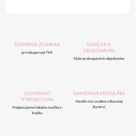
OPÝTAŤ SA
STRÁŽIŤ
DOPRAVA ZDARMA
DARČEK K
OBJEDNÁVKE
pri nákupe nad 79 €
Malé prekvapenie k objednávke
SLOVENSKÍ
KAMENNÁ PREDAJŇA
VÝROBCOVIA
Navštív nás osobne v Banskej
Bystrici
Podporujeme lokálne značky a
kvalitu