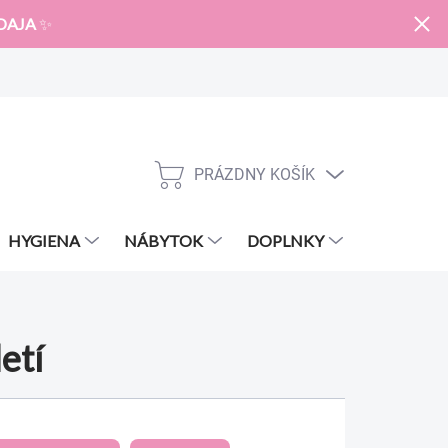
DAJA
✨
PRÁZDNY KOŠÍK
NÁKUPNÝ
KOŠÍK
HYGIENA
NÁBYTOK
DOPLNKY
ZNAČKY
etí