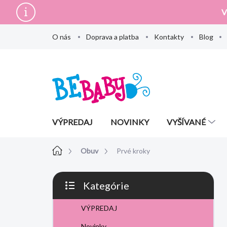
Prejsť
V
na
obsah
O nás
Doprava a platba
Kontakty
Blog
VÝPREDAJ
NOVINKY
VYŠÍVANÉ
Domov
Obuv
Prvé kroky
B
Kategórie
o
Preskočiť
č
kategórie
VÝPREDAJ
n
ý
Novinky