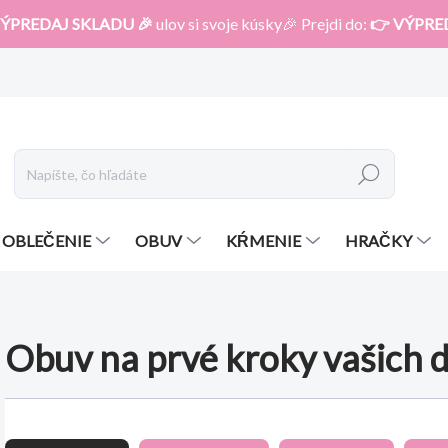
ÝPREDAJ SKLADU 🎉
ulov si svoje kúsky🎉 Prejdi do:
👉 VÝPRE
Hľadať
OBLEČENIE
OBUV
KŔMENIE
HRAČKY
Obuv na prvé kroky vašich d
R