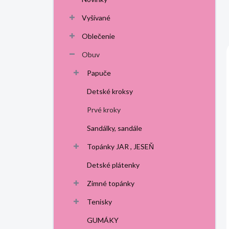
p
a
Vyšívané
n
Oblečenie
e
l
Obuv
Papuče
Detské kroksy
Prvé kroky
Sandálky, sandále
Topánky JAR , JESEŇ
Detské plátenky
Zimné topánky
Tenisky
GUMÁKY