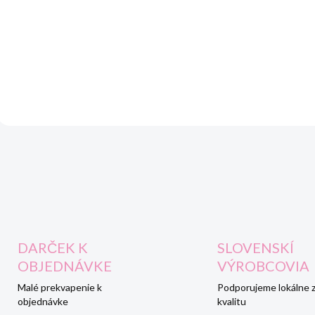
Detská kožená obuv pr
Detská kožená obuv pre prvé
kroky. Je zdravotne
kroky. Je zdravotne
nezávadná, vyrábaná v
nezávadná, vyrábaná výhradne
z certifikovaných...
z certifikovaných...
O
v
l
á
d
a
c
i
DARČEK K
SLOVENSKÍ
e
p
OBJEDNÁVKE
VÝROBCOVIA
r
Malé prekvapenie k
Podporujeme lokálne 
v
objednávke
kvalitu
k