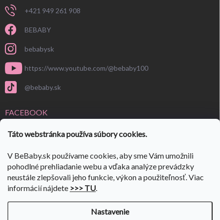
+421 949 261 908
BEBABY
bebabysk
https://www.youtube.com/@bebaby100
@bebaby.sk
FACEBOOK
Táto webstránka používa súbory cookies.
V BeBaby.sk používame cookies, aby sme Vám umožnili
pohodlné prehliadanie webu a vďaka analýze prevádzky
neustále zlepšovali jeho funkcie, výkon a použiteľnosť. Viac
informácií nájdete
>>> TU
.
Nastavenie