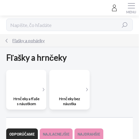
Prejsť
na
obsah
Hľadať
Fľašky a poháriky
Fľašky a hrnčeky
Hrnčeky a fľaše
Hrnčeky bez
s náustkom
náustka
R
a
ODPORÚČAME
NAJLACNEJŠIE
NAJDRAHŠIE