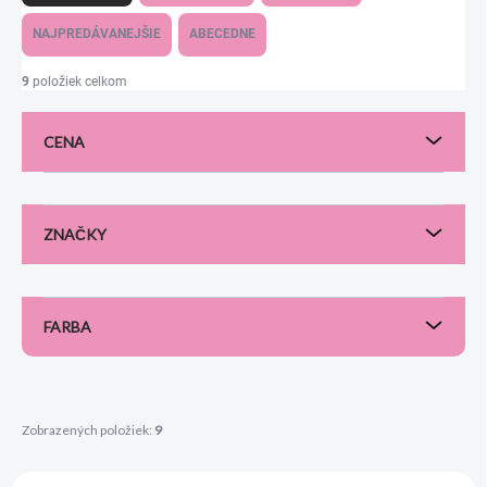
d
e
NAJPREDÁVANEJŠIE
ABECEDNE
n
i
9
položiek celkom
e
p
CENA
r
o
d
u
ZNAČKY
k
t
o
v
FARBA
Zobrazených položiek:
9
V