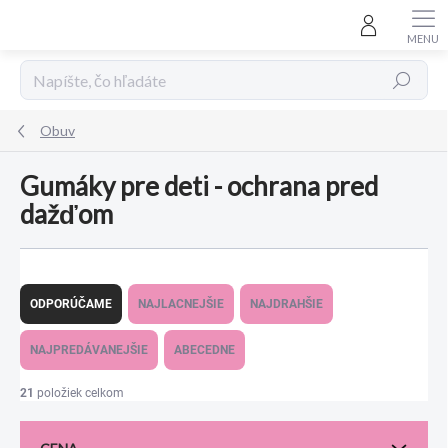
Prejsť
na
obsah
Hľadať
Obuv
Gumáky pre deti - ochrana pred
dažďom
R
a
ODPORÚČAME
NAJLACNEJŠIE
NAJDRAHŠIE
d
e
NAJPREDÁVANEJŠIE
ABECEDNE
n
i
21
položiek celkom
e
p