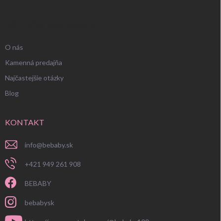
UŽITOČNÉ INFORMÁCIE
O nás
Kamenná predajňa
Najčastejšie otázky
Blog
KONTAKT
info
@
bebaby.sk
+421 949 261 908
BEBABY
bebabysk