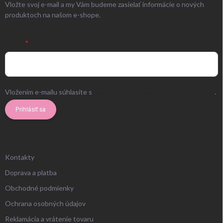
Vložte svoj e-mail a my Vám budeme zasielať informácie o nových
produktoch na našom e-shope.
EMAIL
Vložením e-mailu súhlasíte s
podmienkami ochrany osobných údajov
.
Prihlásiť sa
ZÁKAZNÍCKY SERVIS
Kontakty
Doprava a platba
Obchodné podmienky
Ochrana osobných údajov
Reklamácia a vrátenie tovaru