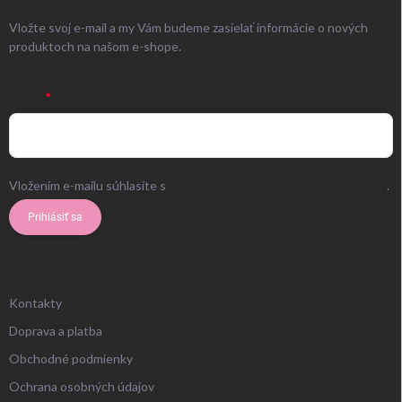
Vložte svoj e-mail a my Vám budeme zasielať informácie o nových
produktoch na našom e-shope.
EMAIL
Vložením e-mailu súhlasíte s
podmienkami ochrany osobných údajov
.
Prihlásiť sa
ZÁKAZNÍCKY SERVIS
Kontakty
Doprava a platba
Obchodné podmienky
Ochrana osobných údajov