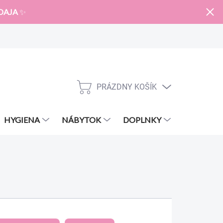
DAJA
✨
PRÁZDNY KOŠÍK
NÁKUPNÝ
KOŠÍK
HYGIENA
NÁBYTOK
DOPLNKY
ZNAČKY