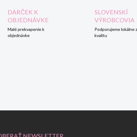
DARČEK K
SLOVENSKÍ
OBJEDNÁVKE
VÝROBCOVIA
Malé prekvapenie k
Podporujeme lokálne 
objednávke
kvalitu
BERAŤ NEWSLETTER