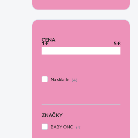
CENA
1
€
5
€
Na sklade
4
ZNAČKY
BABY ONO
4