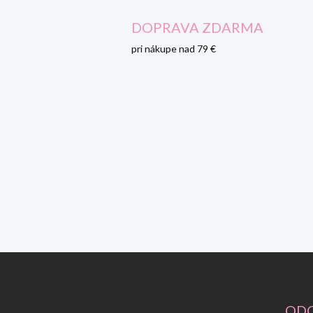
DOPRAVA ZDARMA
pri nákupe nad 79 €
Z
á
p
ä
ODO