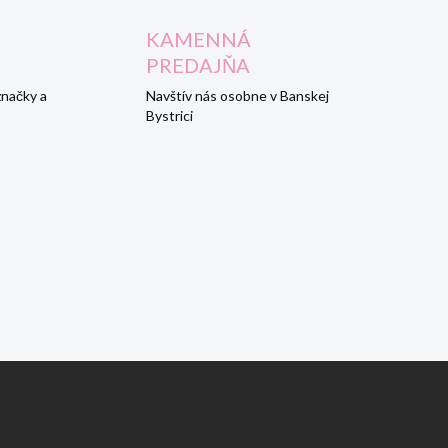
KAMENNÁ
PREDAJŇA
značky a
Navštív nás osobne v Banskej
Bystrici
ZÁKAZNÍCKY SERVIS