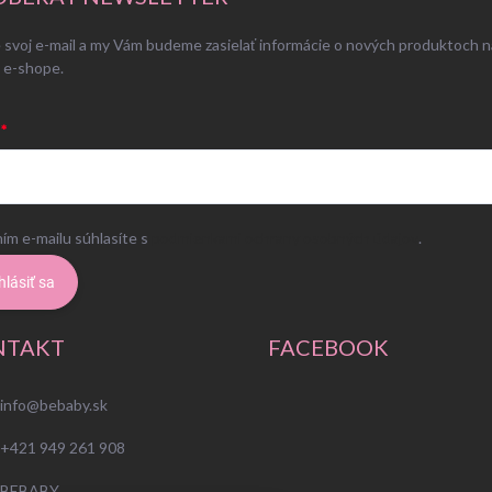
 svoj e-mail a my Vám budeme zasielať informácie o nových produktoch n
 e-shope.
ím e-mailu súhlasíte s
podmienkami ochrany osobných údajov
.
hlásiť sa
NTAKT
FACEBOOK
info
@
bebaby.sk
+421 949 261 908
BEBABY