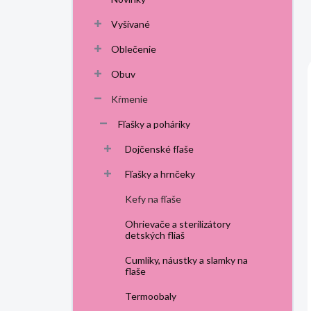
p
a
Vyšívané
n
Oblečenie
e
l
Obuv
Kŕmenie
Fľašky a poháriky
Dojčenské fľaše
Fľašky a hrnčeky
Kefy na fľaše
Ohrievače a sterilizátory
detských fliaš
Cumlíky, náustky a slamky na
flaše
Termoobaly