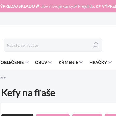
ÝPREDAJ SKLADU 🎉
ulov si svoje kúsky🎉 Prejdi do:
👉 VÝPRE
Hľadať
OBLEČENIE
OBUV
KŔMENIE
HRAČKY
ľaše
Kefy na fľaše
R