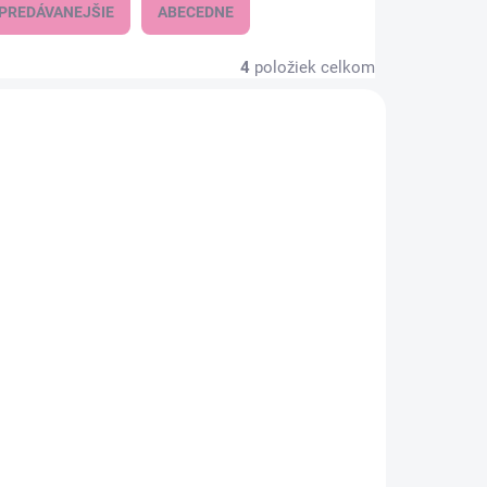
PREDÁVANEJŠIE
ABECEDNE
4
položiek celkom
KLADOM
SKLADOM
(3 KS)
(3 KS)
o
BABYONO Kefky na
 a
fľaše 2 ks
1,95 €
1,59 € bez DPH