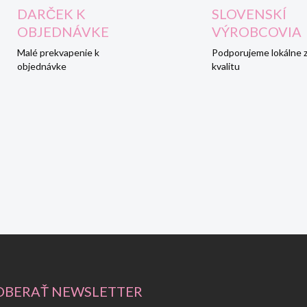
DARČEK K
SLOVENSKÍ
OBJEDNÁVKE
VÝROBCOVIA
Malé prekvapenie k
Podporujeme lokálne 
objednávke
kvalitu
BERAŤ NEWSLETTER