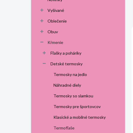
p
a
Vyšívané
n
Oblečenie
e
l
Obuv
Kŕmenie
Fľašky a poháriky
Detské termosky
Termosky na jedlo
Náhradné diely
Termosky so slamkou
Termosky pre športovcov
Klasické a mobilné termosky
Termofľaše