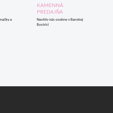
KAMENNÁ
PREDAJŇA
značky a
Navštív nás osobne v Banskej
Bystrici
ZÁKAZNÍCKY SERVIS