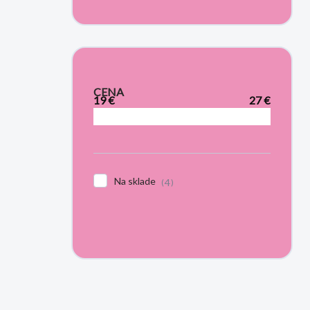
CENA
19
€
27
€
Na sklade
4