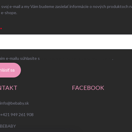
 svoj e-mail a my Vám budeme zasielať informácie o nových produktoch n
 e-shope.
ím e-mailu súhlasíte s
podmienkami ochrany osobných údajov
.
hlásiť sa
NTAKT
FACEBOOK
info
@
bebaby.sk
+421 949 261 908
BEBABY