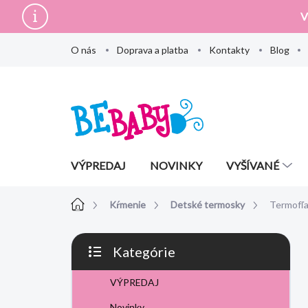
Prejsť
V
na
obsah
O nás
Doprava a platba
Kontakty
Blog
VÝPREDAJ
NOVINKY
VYŠÍVANÉ
Domov
Kŕmenie
Detské termosky
Termofľ
B
Kategórie
o
Preskočiť
č
kategórie
VÝPREDAJ
n
ý
Novinky