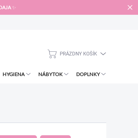
DAJA
✨
PRÁZDNY KOŠÍK
NÁKUPNÝ
KOŠÍK
HYGIENA
NÁBYTOK
DOPLNKY
ZNAČKY