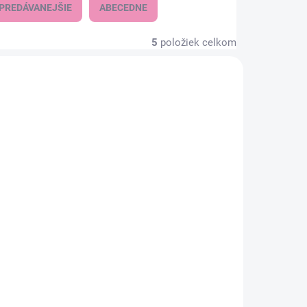
PREDÁVANEJŠIE
ABECEDNE
5
položiek celkom
KLADOM
SKLADOM
(1 KS)
(1 KS)
Termoska
THERMOcafé - sivá
l
700ml
24,50 €