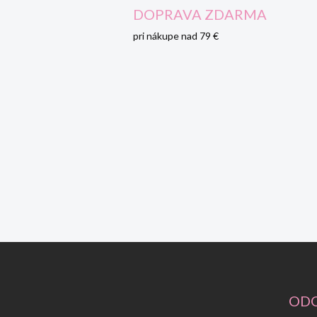
DOPRAVA ZDARMA
pri nákupe nad 79 €
Z
á
p
ä
ODO
t