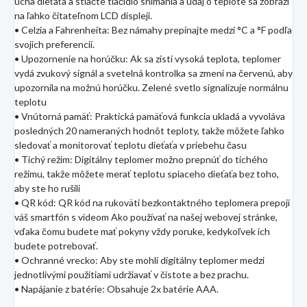
ucha dieťaťa a stlačte tlačidlo snímania a údaj o teplote sa zobrazí
na ľahko čitateľnom LCD displeji.
• Celzia a Fahrenheita: Bez námahy prepínajte medzi °C a °F podľa
svojich preferencií.
• Upozornenie na horúčku: Ak sa zistí vysoká teplota, teplomer
vydá zvukový signál a svetelná kontrolka sa zmení na červenú, aby
upozornila na možnú horúčku. Zelené svetlo signalizuje normálnu
teplotu
• Vnútorná pamäť: Praktická pamäťová funkcia ukladá a vyvoláva
posledných 20 nameraných hodnôt teploty, takže môžete ľahko
sledovať a monitorovať teplotu dieťaťa v priebehu času
• Tichý režim: Digitálny teplomer možno prepnúť do tichého
režimu, takže môžete merať teplotu spiaceho dieťaťa bez toho,
aby ste ho rušili
• QR kód: QR kód na rukoväti bezkontaktného teplomera prepojí
váš smartfón s videom Ako používať na našej webovej stránke,
vďaka čomu budete mať pokyny vždy poruke, kedykoľvek ich
budete potrebovať.
• Ochranné vrecko: Aby ste mohli digitálny teplomer medzi
jednotlivými použitiami udržiavať v čistote a bez prachu.
• Napájanie z batérie: Obsahuje 2x batérie AAA.