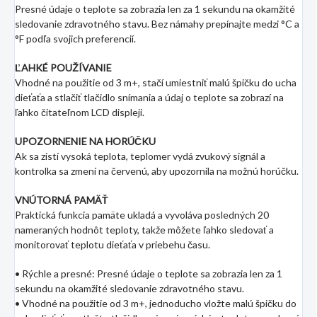
Presné údaje o teplote sa zobrazia len za 1 sekundu na okamžité
sledovanie zdravotného stavu. Bez námahy prepínajte medzi °C a
°F podľa svojich preferencií.
ĽAHKÉ POUŽÍVANIE
Vhodné na použitie od 3 m+, stačí umiestniť malú špičku do ucha
dieťaťa a stlačiť tlačidlo snímania a údaj o teplote sa zobrazí na
ľahko čitateľnom LCD displeji.
UPOZORNENIE NA HORÚČKU
Ak sa zistí vysoká teplota, teplomer vydá zvukový signál a
kontrolka sa zmení na červenú, aby upozornila na možnú horúčku.
VNÚTORNÁ PAMÄŤ
Praktická funkcia pamäte ukladá a vyvoláva posledných 20
nameraných hodnôt teploty, takže môžete ľahko sledovať a
monitorovať teplotu dieťaťa v priebehu času.
• Rýchle a presné: Presné údaje o teplote sa zobrazia len za 1
sekundu na okamžité sledovanie zdravotného stavu.
• Vhodné na použitie od 3 m+, jednoducho vložte malú špičku do