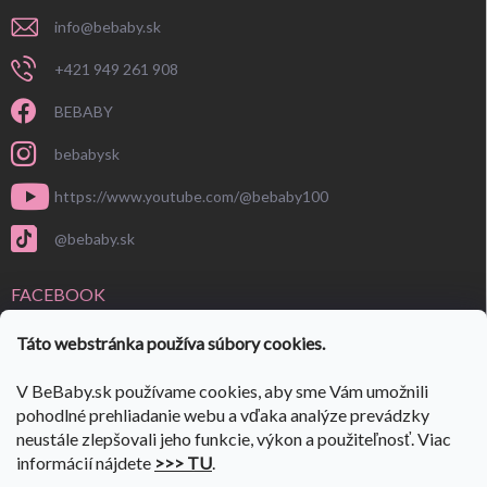
info
@
bebaby.sk
+421 949 261 908
BEBABY
bebabysk
https://www.youtube.com/@bebaby100
@bebaby.sk
FACEBOOK
Táto webstránka používa súbory cookies.
V BeBaby.sk používame cookies, aby sme Vám umožnili
pohodlné prehliadanie webu a vďaka analýze prevádzky
neustále zlepšovali jeho funkcie, výkon a použiteľnosť. Viac
informácií nájdete
>>> TU
.