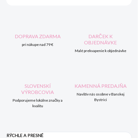
DOPRAVA ZDARMA
DARČEK K
OBJEDNÁVKE
pri nákupe nad 79 €
Malé prekvapenie k objednávke
SLOVENSKÍ
KAMENNÁ PREDAJŇA
VÝROBCOVIA
Navštív nás osobne v Banskej
Bystrici
Podporujeme lokálne značky a
kvalitu
RÝCHLE A PRESNÉ