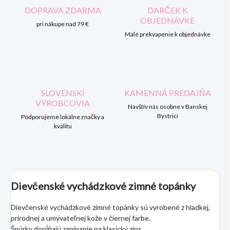
DOPRAVA ZDARMA
DARČEK K
OBJEDNÁVKE
pri nákupe nad 79 €
Malé prekvapenie k objednávke
SLOVENSKÍ
KAMENNÁ PREDAJŇA
VÝROBCOVIA
Navštív nás osobne v Banskej
Bystrici
Podporujeme lokálne značky a
kvalitu
Dievčenské vychádzkové zimné topánky
Dievčenské vychádzkové zimné topánky sú vyrobené z hladkej,
prírodnej a umývateľnej kože v čiernej farbe.
Šnúrky dopĺňajú zapínanie na klasický zips.