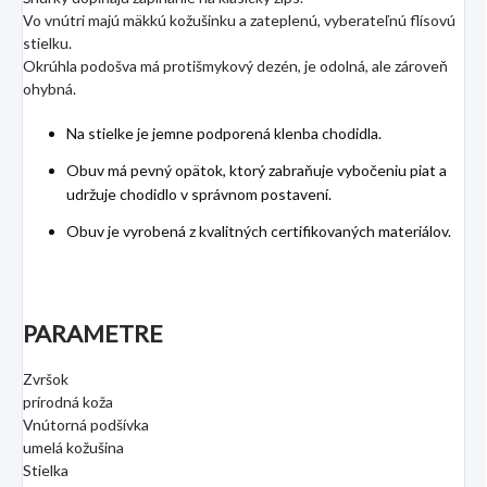
Vo vnútri majú mäkkú kožušinku a zateplenú, vyberateľnú flísovú
stielku.
Okrúhla podošva má protišmykový dezén, je odolná, ale zároveň
ohybná.
Na stielke je jemne podporená klenba chodidla.
Obuv má pevný opätok, ktorý zabraňuje vybočeniu piat a
udržuje chodidlo v správnom postavení.
Obuv je vyrobená z kvalitných certifikovaných materiálov.
PARAMETRE
Zvršok
prírodná koža
Vnútorná podšívka
umelá kožušina
Stielka