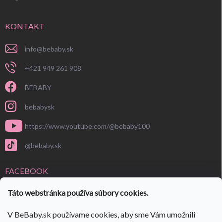
KONTAKT
info
@
bebaby.sk
+421 949 261 908
BEBABY
bebabysk
https://www.youtube.com/@bebaby100
@bebaby.sk
FACEBOOK
Táto webstránka používa súbory cookies.
V BeBaby.sk používame cookies, aby sme Vám umožnili