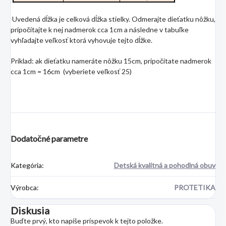
Uvedená dĺžka je celková dĺžka stielky. Odmerajte dieťatku nôžku,
pripočítajte k nej nadmerok cca 1cm a následne v tabuľke
vyhľadajte veľkosť ktorá vyhovuje tejto dĺžke.
Príklad: ak dieťatku nameráte nôžku 15cm, pripočítate nadmerok
cca 1cm = 16cm (vyberiete veľkosť 25)
Dodatočné parametre
Kategória
:
Detská kvalitná a pohodlná obuv
Výrobca
:
PROTETIKA
Diskusia
Buďte prvý, kto napíše príspevok k tejto položke.