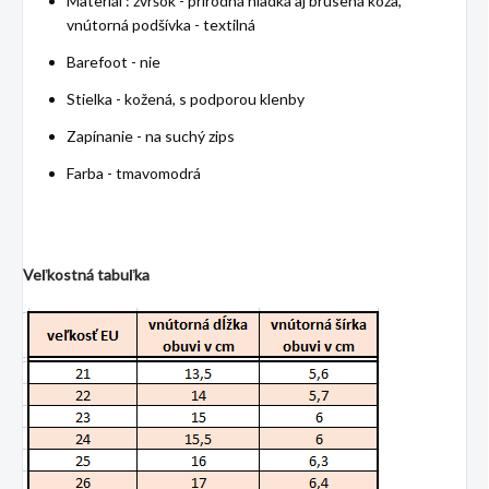
Materiál : zvršok - prírodná hladká aj brúsená koža,
vnútorná podšívka - textilná
Barefoot - nie
Stielka - kožená, s podporou klenby
Zapínanie - na suchý zips
Farba - tmavomodrá
Veľkostná tabuľka