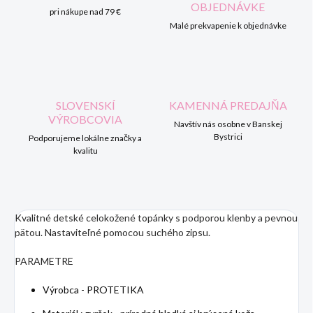
OBJEDNÁVKE
pri nákupe nad 79 €
Malé prekvapenie k objednávke
SLOVENSKÍ
KAMENNÁ PREDAJŇA
VÝROBCOVIA
Navštív nás osobne v Banskej
Bystrici
Podporujeme lokálne značky a
kvalitu
Kvalitné detské celokožené topánky s podporou klenby a pevnou
pätou. Nastaviteľné pomocou suchého zipsu.
PARAMETRE
Výrobca - PROTETIKA