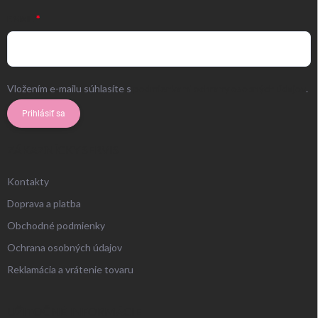
EMAIL
Vložením e-mailu súhlasíte s
podmienkami ochrany osobných údajov
.
Prihlásiť sa
ZÁKAZNÍCKY SERVIS
Kontakty
Doprava a platba
Obchodné podmienky
Ochrana osobných údajov
Reklamácia a vrátenie tovaru
UŽITOČNÉ INFORMÁCIE