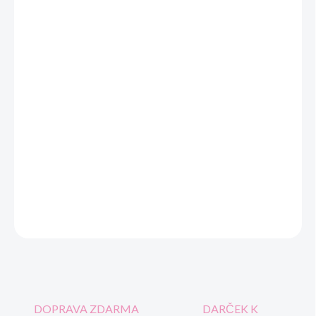
MOŽNOSTI DORUČENIA
−
+
Pridať do košíka
Kvalitná detská vychádzková obuv s PRO - tex membránou.
Nastaviteľné pomocou suchého zipsu.
Objavte dokonalú obuv pre vaše dieťa: Protetika - prechodné
topánky KEIKO denim.
DETAILNÉ INFORMÁCIE
OPÝTAŤ SA
STRÁŽIŤ
DOPRAVA ZDARMA
DARČEK K