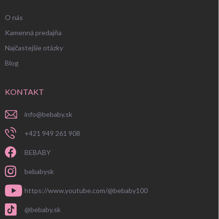
O nás
Kamenná predajňa
Najčastejšie otázky
Blog
KONTAKT
info
@
bebaby.sk
+421 949 261 908
BEBABY
bebabysk
https://www.youtube.com/@bebaby100
@bebaby.sk