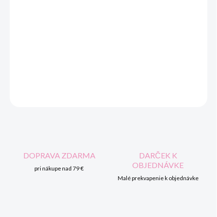
−
+
Pridať do košíka
Objavte dokonalú obuv pre vaše dieťa: Protetika - prechodné
topánky XANDRA pink.
DETAILNÉ INFORMÁCIE
OPÝTAŤ SA
STRÁŽIŤ
DOPRAVA ZDARMA
DARČEK K
OBJEDNÁVKE
pri nákupe nad 79 €
Malé prekvapenie k objednávke