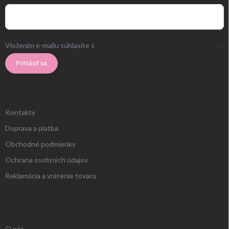
Vložením e-mailu súhlasíte s
podmienkami ochrany osobných údajov
.
Prihlásiť sa
ZÁKAZNÍCKY SERVIS
Kontakty
Doprava a platba
Obchodné podmienky
Ochrana osobných údajov
Reklamácia a vrátenie tovaru
UŽITOČNÉ INFORMÁCIE
O nás