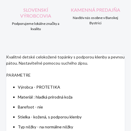
SLOVENSKÍ
KAMENNÁ PREDAJŇA
VÝROBCOVIA
Navštív nás osobne v Banskej
Bystrici
Podporujeme lokálne značky a
kvalitu
Kvalitné detské celokožené topánky s podporou klenby a pevnou
pätou. Nastaviteľné pomocou suchého zipsu.
PARAMETRE
Výrobca - PROTETIKA
Materiál : hladká prírodná koža
Barefoot - nie
Stielka - kožená, s podporou klenby
Typ nôžky - na normálne nôžky