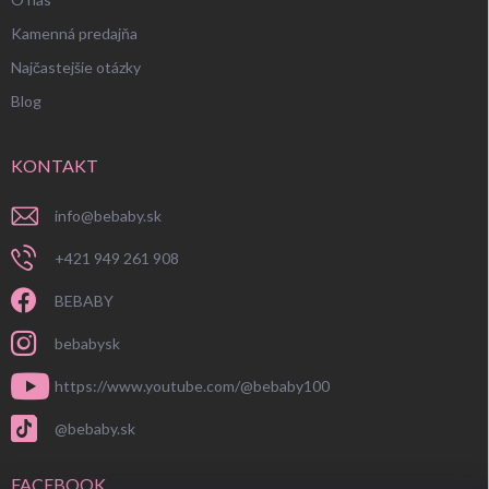
Kamenná predajňa
Najčastejšie otázky
Blog
KONTAKT
info
@
bebaby.sk
+421 949 261 908
BEBABY
bebabysk
https://www.youtube.com/@bebaby100
@bebaby.sk
FACEBOOK