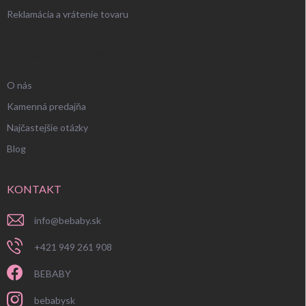
Reklamácia a vrátenie tovaru
UŽITOČNÉ INFORMÁCIE
O nás
Kamenná predajňa
Najčastejšie otázky
Blog
KONTAKT
info
@
bebaby.sk
+421 949 261 908
BEBABY
bebabysk