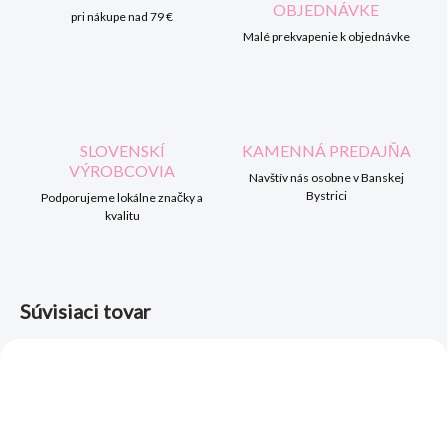
OBJEDNÁVKE
pri nákupe nad 79 €
Malé prekvapenie k objednávke
SLOVENSKÍ
KAMENNÁ PREDAJŇA
VÝROBCOVIA
Navštív nás osobne v Banskej
Bystrici
Podporujeme lokálne značky a
kvalitu
Súvisiaci tovar
AKCIA