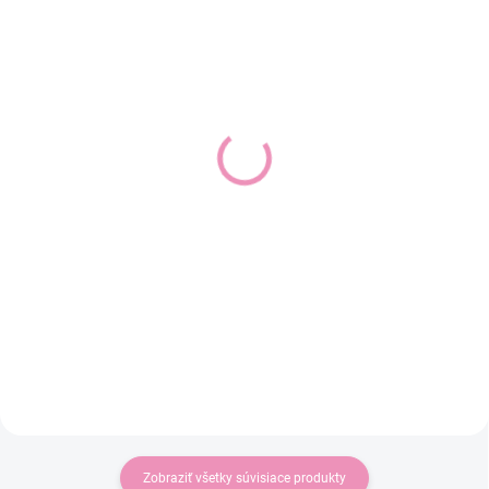
SKLADOM
SKLADOM
(1 KS)
(1 KS)
Dievčenské rozšírené
Dievčenské šaty s
legíny MAYORAL 1744
mašľami MAYORAL 1924
16,99 €
18,59 €
13,81 € bez DPH
15,11 € bez DPH
Detail
Detail
Dievčenské rozšírené legíny
Dievčenské šaty s mašľami
MAYORAL.
MAYORAL.
Zobraziť všetky súvisiace produkty