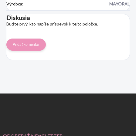
Výrobca
:
MAYORAL
Diskusia
Buďte prvý, kto napíše príspevok k tejto položke.
Pridať komentár
Z
á
p
ä
t
i
ODOBERAŤ NEWSLETTER