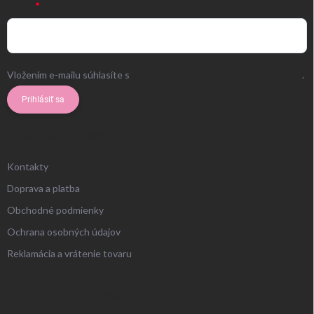
EMAIL
Vložením e-mailu súhlasíte s
podmienkami ochrany osobných údajov
.
Prihlásiť sa
ZÁKAZNÍCKY SERVIS
Kontakty
Doprava a platba
Obchodné podmienky
Ochrana osobných údajov
Reklamácia a vrátenie tovaru
UŽITOČNÉ INFORMÁCIE