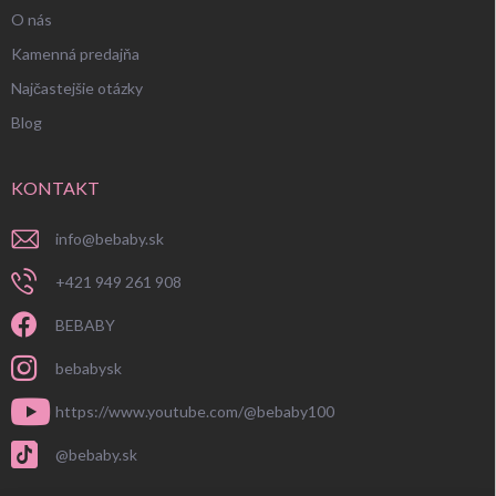
O nás
Kamenná predajňa
Najčastejšie otázky
Blog
KONTAKT
info
@
bebaby.sk
+421 949 261 908
BEBABY
bebabysk
https://www.youtube.com/@bebaby100
@bebaby.sk