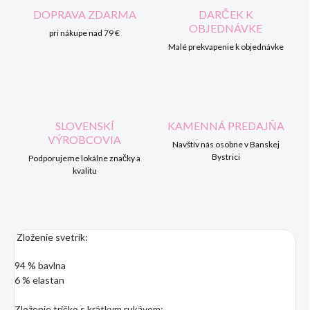
DOPRAVA ZDARMA
DARČEK K
OBJEDNÁVKE
pri nákupe nad 79 €
Malé prekvapenie k objednávke
SLOVENSKÍ
KAMENNÁ PREDAJŇA
VÝROBCOVIA
Navštív nás osobne v Banskej
Bystrici
Podporujeme lokálne značky a
kvalitu
Zloženie svetrík:
94 % bavlna
6 % elastan
Zloženie tričko s krátkym rukávom: