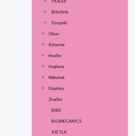
PiDiLiDi
Bižutéria
Dospelý
Obuv
Kŕmenie
Hračky
Hygiena
Nábytok
Doplnky
Značky
BIBS
BIOMECANICS
KIETLA