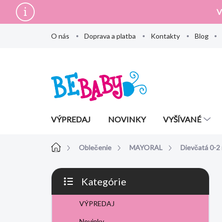
Prejsť
V
na
obsah
O nás
Doprava a platba
Kontakty
Blog
VÝPREDAJ
NOVINKY
VYŠÍVANÉ
Domov
Oblečenie
MAYORAL
Dievčatá 0-2
B
Kategórie
o
Preskočiť
č
kategórie
VÝPREDAJ
n
ý
Novinky