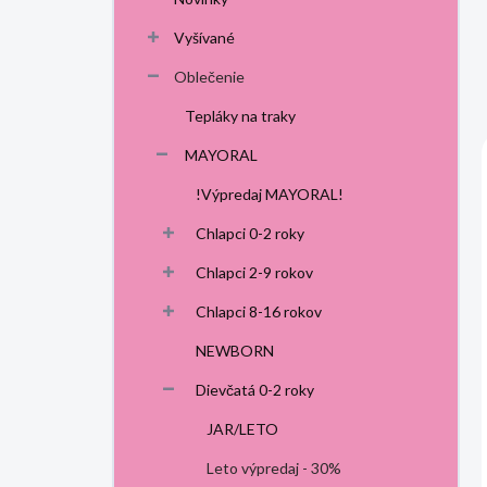
p
a
Vyšívané
n
Oblečenie
e
l
Tepláky na traky
MAYORAL
!Výpredaj MAYORAL!
Chlapci 0-2 roky
Chlapci 2-9 rokov
Chlapci 8-16 rokov
NEWBORN
Dievčatá 0-2 roky
JAR/LETO
Leto výpredaj - 30%