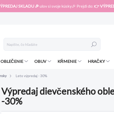
ÝPREDAJ SKLADU 🎉
ulov si svoje kúsky🎉 Prejdi do:
👉 VÝPRE
Hľadať
OBLEČENIE
OBUV
KŔMENIE
HRAČKY
 roky
Leto výpredaj - 30%
Výpredaj dievčenského obl
-30%