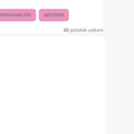
PREDÁVANEJŠIE
ABECEDNE
30
položiek celkom
AKCIA
KLADOM
SKLADOM
(1 KS)
(1 KS)
sy
Dievčenské tričko
MAYORAL 1022