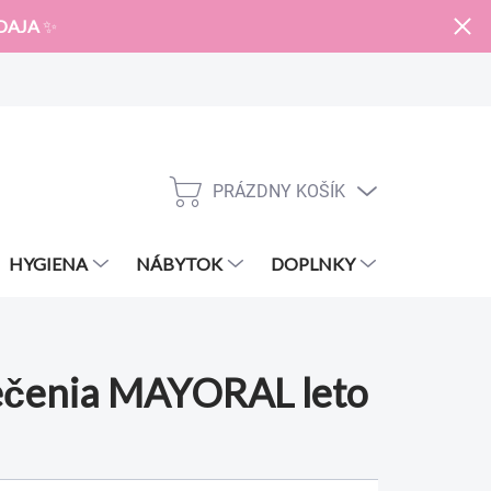
DAJA
✨
PRÁZDNY KOŠÍK
NÁKUPNÝ
KOŠÍK
HYGIENA
NÁBYTOK
DOPLNKY
ZNAČKY
ečenia MAYORAL leto