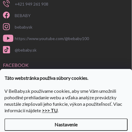
+421 949 261 908
BEBABY
bebabysk
https://www.youtube.com/@bebaby100
@bebaby.sk
FACEBOOK
Táto webstránka používa súbory cookies.
V BeBaby.sk používame cookies, aby sme Vám umožnili
pohodlné prehliadanie webu a vďaka analýze prevádzky
neustále zlepšovali jeho funkcie, výkon a použiteľnosť. Viac
informácií nájdete
>>> TU
.
Nastavenie