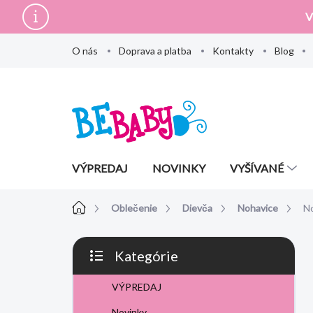
Prejsť
V
na
obsah
O nás
Doprava a platba
Kontakty
Blog
VÝPREDAJ
NOVINKY
VYŠÍVANÉ
Domov
Oblečenie
Dievča
Nohavice
No
B
Kategórie
o
Preskočiť
č
kategórie
VÝPREDAJ
n
ý
Novinky