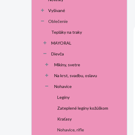
p
a
Vyšívané
n
Oblečenie
e
l
Tepláky na traky
MAYORAL
Dievča
Mikiny, svetre
Na krst, svadbu, oslavu
Nohavice
Legíny
Zateplené legíny kožúškom
Kraťasy
Nohavice, rifle