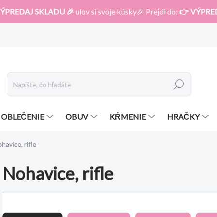
ÝPREDAJ SKLADU 🎉
ulov si svoje kúsky🎉 Prejdi do:
👉 VÝPRE
Hľadať
OBLEČENIE
OBUV
KŔMENIE
HRAČKY
havice, rifle
Nohavice, rifle
R