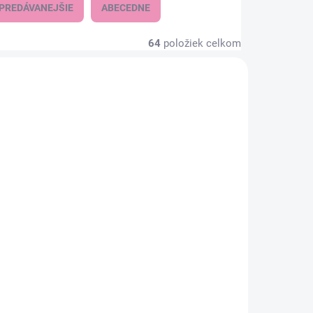
PREDÁVANEJŠIE
ABECEDNE
64
položiek celkom
AKCIA
KLADOM
SKLADOM
(1 KS)
(1 KS)
Dievčenské nohavice
LOSAN
14,02 €
11,40 € bez DPH