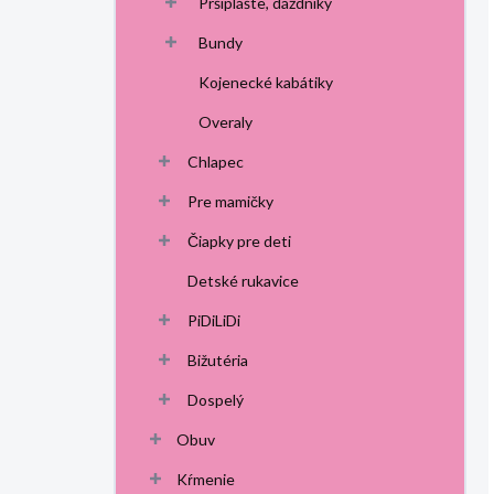
Pršiplášte, dáždniky
Bundy
Kojenecké kabátiky
Overaly
Chlapec
Pre mamičky
Čiapky pre deti
Detské rukavice
PiDiLiDi
Bižutéria
Dospelý
Obuv
Kŕmenie