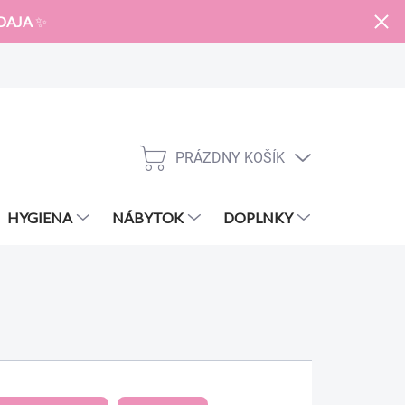
DAJA
✨
PRÁZDNY KOŠÍK
NÁKUPNÝ
KOŠÍK
HYGIENA
NÁBYTOK
DOPLNKY
ZNAČKY