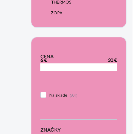
THERMOS
ZOPA
CENA
6
€
30
€
Na sklade
64
ZNAČKY