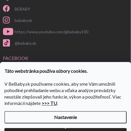
BEBABY
bebabysk
https://www.youtube.com/@bebaby100
@bebaby.sk
FACEBOOK
Táto webstránka používa súbory cookies.
V BeBaby.sk používame cookies, aby sme Vám umožnili
pohodlné prehliadanie webu a vďaka analýze prevádzky
neustále zlepšovali jeho funkcie, výkon a použiteľnosť. Viac
informácií nájdete
>>> TU
.
Nastavenie
Copyright 2026
BeBaby.sk
. Všetky práva vyhradené.
Upraviť nastavenie