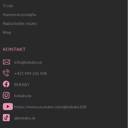
O nás
Kamenná predajňa
Najčastejšie otázky
Blog
KONTAKT
info
@
bebaby.sk
+421 949 261 908
BEBABY
bebabysk
https://www.youtube.com/@bebaby100
@bebaby.sk