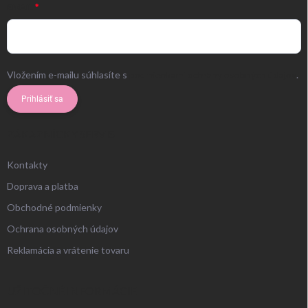
EMAIL
Vložením e-mailu súhlasíte s
podmienkami ochrany osobných údajov
.
Prihlásiť sa
ZÁKAZNÍCKY SERVIS
Kontakty
Doprava a platba
Obchodné podmienky
Ochrana osobných údajov
Reklamácia a vrátenie tovaru
UŽITOČNÉ INFORMÁCIE