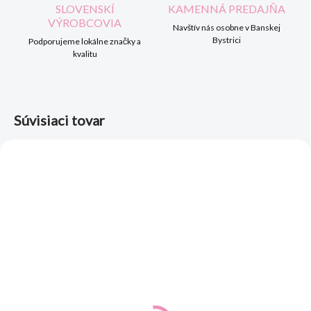
SLOVENSKÍ
KAMENNÁ PREDAJŇA
VÝROBCOVIA
Navštív nás osobne v Banskej
Bystrici
Podporujeme lokálne značky a
kvalitu
Súvisiaci tovar
SKLADOM
SKLADOM
(1 KS)
(1 KS)
Dievčenské letné šaty
Dievčenské letné šaty
fialové - vzor
ružové koníky v srdiečku