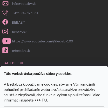
info
@
bebaby.sk
+421 949 261 908
BEBABY
bebabysk
https://www.youtube.com/@bebaby100
@bebaby.sk
FACEBOOK
Táto webstránka používa súbory cookies.
V BeBaby.sk používame cookies, aby sme Vám umožnili
pohodlné prehliadanie webu a vďaka analýze prevádzky
neustále zlepšovali jeho funkcie, výkon a použiteľnosť. Viac
informácií nájdete
>>> TU
.