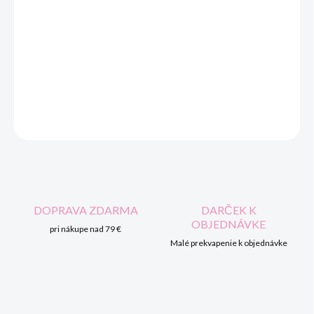
−
+
Pridať do košíka
Dievčenské letné šaty modré - srdiečka.
DETAILNÉ INFORMÁCIE
OPÝTAŤ SA
STRÁŽIŤ
DOPRAVA ZDARMA
DARČEK K
OBJEDNÁVKE
pri nákupe nad 79 €
Malé prekvapenie k objednávke