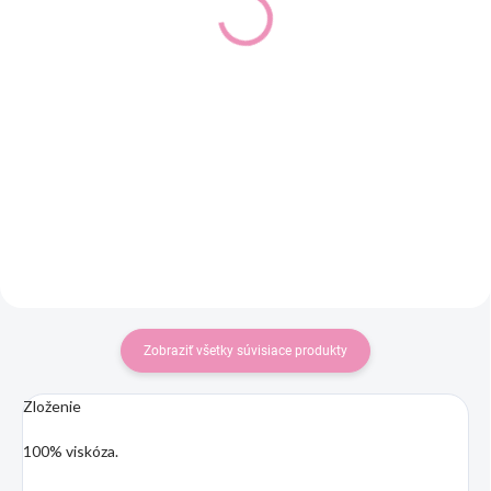
24,95 €
26,95 €
20,28 € bez DPH
21,91 € bez DPH
Detail
Detail
Dievčenské letné šaty fialové -
Dievčenské letné šaty ružové
vzor.
koníky v srdiečku.
Zobraziť všetky súvisiace produkty
Zloženie
100% viskóza.