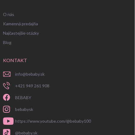
UŽITOČNÉ INFORMÁCIE
O nás
Kamenná predajňa
Najčastejšie otázky
Blog
KONTAKT
info
@
bebaby.sk
+421 949 261 908
BEBABY
bebabysk
https://www.youtube.com/@bebaby100
@bebaby.sk