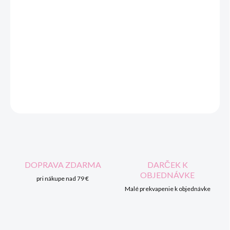
−
+
Pridať do košíka
Jednofarebný detský nákrčník - tunel rôzne farby Materiál
nákrčníku: 96,5% bavlna + 3,5% elastan.
DETAILNÉ INFORMÁCIE
OPÝTAŤ SA
STRÁŽIŤ
DOPRAVA ZDARMA
DARČEK K
OBJEDNÁVKE
pri nákupe nad 79 €
Malé prekvapenie k objednávke