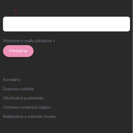
EMAIL
Vložením e-mailu súhlasíte s
podmienkami ochrany osobných údajov
.
Prihlásiť sa
ZÁKAZNÍCKY SERVIS
Kontakty
Doprava a platba
Obchodné podmienky
Ochrana osobných údajov
Reklamácia a vrátenie tovaru