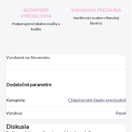
SLOVENSKÍ
KAMENNÁ PREDAJŇA
VÝROBCOVIA
Navštív nás osobne v Banskej
Bystrici
Podporujeme lokálne značky a
kvalitu
Vyrobené na Slovensku.
Dodatočné parametre
Kategória
:
Chlapčenské čiapky prechodné
Výrobca
:
Repal
Diskusia