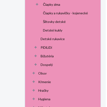
Čiapky zima
Čiapky a rukavičky - kojenecké
Šiltovky detské
Detské kukly
Detské rukavice
PiDiLiDi
Bižutéria
Dospelý
Obuv
Kŕmenie
Hračky
Hygiena