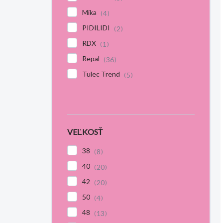
Mika
4
PIDILIDI
2
RDX
1
Repal
36
Tulec Trend
5
VEĽKOSŤ
38
8
40
20
42
20
50
4
48
13