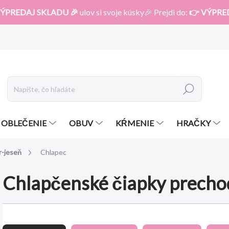
ÝPREDAJ SKLADU 🎉
ulov si svoje kúsky🎉 Prejdi do:
👉 VÝPRE
Hľadať
OBLEČENIE
OBUV
KŔMENIE
HRAČKY
r-jeseň
Chlapec
Chlapčenské čiapky prech
R