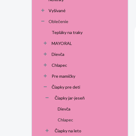
p
a
Vyšívané
n
Oblečenie
e
l
Tepláky na traky
MAYORAL
Dievča
Chlapec
Pre mamičky
Čiapky pre deti
Čiapky jar-jeseň
Dievča
Chlapec
Čiapky na leto