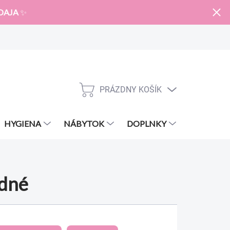
DAJA
✨
PRÁZDNY KOŠÍK
NÁKUPNÝ
KOŠÍK
HYGIENA
NÁBYTOK
DOPLNKY
ZNAČKY
odné