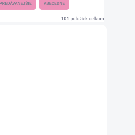
PREDÁVANEJŠIE
ABECEDNE
101
položiek celkom
KLADOM
SKLADOM
(1 KS)
(1 KS)
ka so
Chlapčenská
predĺžená čiapka
SPORT
10,86 €