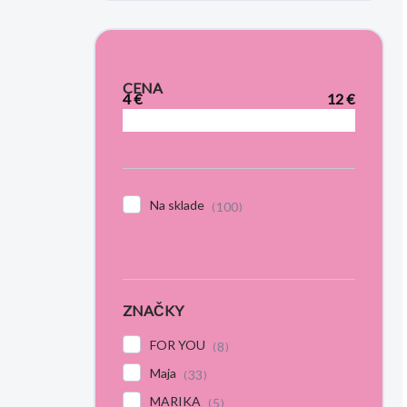
CENA
4
€
12
€
Na sklade
100
ZNAČKY
FOR YOU
8
Maja
33
MARIKA
5