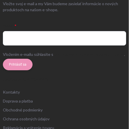
Vložte svoj e-mail a my Vám budeme zasielať informácie o nových
produktoch na našom e-shope.
EMAIL
Vložením e-mailu súhlasíte s
podmienkami ochrany osobných údajov
.
Prihlásiť sa
ZÁKAZNÍCKY SERVIS
Kontakty
Doprava a platba
Obchodné podmienky
Ochrana osobných údajov
Reklamácia a vrátenie tovaru