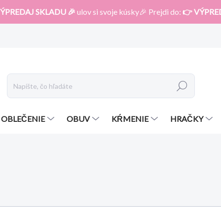
ÝPREDAJ SKLADU 🎉
ulov si svoje kúsky🎉 Prejdi do:
👉 VÝPRE
Hľadať
OBLEČENIE
OBUV
KŔMENIE
HRAČKY