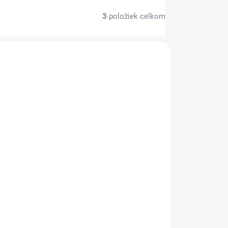
3
položiek celkom
CIA
SKLADOM
(1 KS)
Zimné topánky-zateplené gumáky