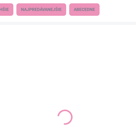
HŠIE
NAJPREDÁVANEJŠIE
ABECEDNE
AK
SKLADOM
(1 KS)
Papučky ZETPOL Lucia modré