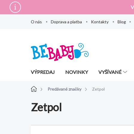
Prejsť
V
na
obsah
O nás
Doprava a platba
Kontakty
Blog
VÝPREDAJ
NOVINKY
VYŠÍVANÉ
Domov
Predávané značky
Zetpol
Zetpol