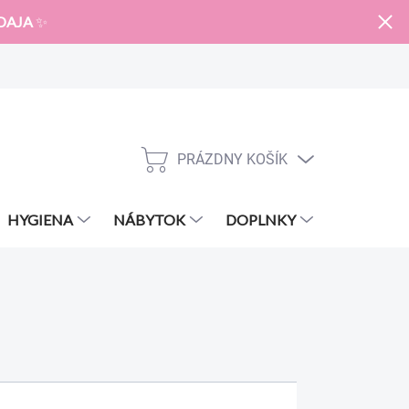
DAJA
✨
PRÁZDNY KOŠÍK
NÁKUPNÝ
KOŠÍK
HYGIENA
NÁBYTOK
DOPLNKY
ZNAČKY