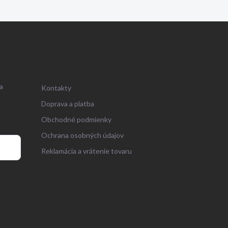
ZÁKAZNÍCKY SERVIS
a
Kontakty
Doprava a platba
Obchodné podmienky
Ochrana osobných údajov
Reklamácia a vrátenie tovaru