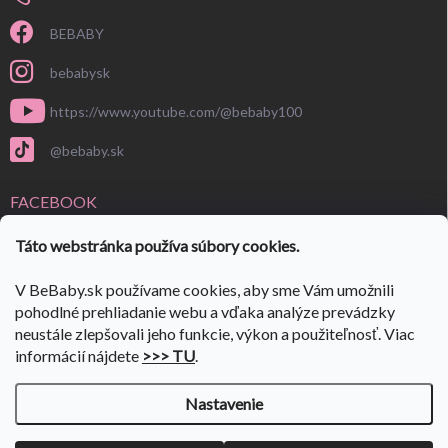
BEBABY
bebabysk
https://www.youtube.com/@bebaby100
@bebaby.sk
FACEBOOK
Táto webstránka používa súbory cookies.
V BeBaby.sk používame cookies, aby sme Vám umožnili
pohodlné prehliadanie webu a vďaka analýze prevádzky
neustále zlepšovali jeho funkcie, výkon a použiteľnosť. Viac
informácií nájdete
>>> TU
.
Nastavenie
Copyright 2026
BeBaby.sk
. Všetky práva vyhradené.
Upraviť nastavenie