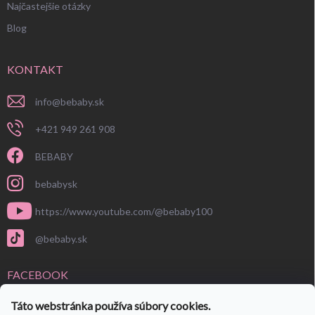
Najčastejšie otázky
Blog
KONTAKT
info
@
bebaby.sk
+421 949 261 908
BEBABY
bebabysk
https://www.youtube.com/@bebaby100
@bebaby.sk
FACEBOOK
Táto webstránka používa súbory cookies.