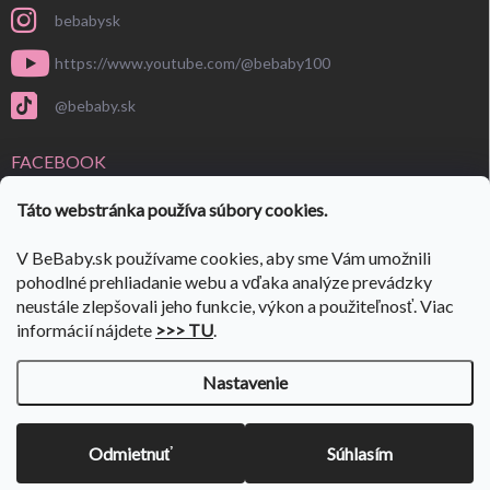
bebabysk
https://www.youtube.com/@bebaby100
@bebaby.sk
FACEBOOK
Táto webstránka používa súbory cookies.
V BeBaby.sk používame cookies, aby sme Vám umožnili
pohodlné prehliadanie webu a vďaka analýze prevádzky
neustále zlepšovali jeho funkcie, výkon a použiteľnosť. Viac
informácií nájdete
>>> TU
.
Nastavenie
Copyright 2026
BeBaby.sk
. Všetky práva vyhradené.
Upraviť nastavenie
cookies
VÝPREDAJ SKLADU 🎉
ulov si svoje kúsky🎉 Prejdi do:
👉
Odmietnuť
Súhlasím
VÝPREDAJA
✨
Vytvoril Shoptet