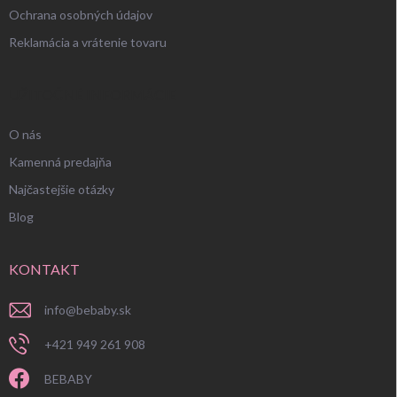
Ochrana osobných údajov
Reklamácia a vrátenie tovaru
UŽITOČNÉ INFORMÁCIE
O nás
Kamenná predajňa
Najčastejšie otázky
Blog
KONTAKT
info
@
bebaby.sk
+421 949 261 908
BEBABY