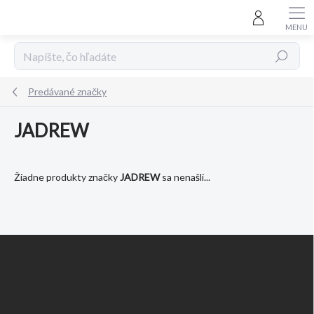
Prejsť
na
obsah
Hľadať
Predávané značky
JADREW
Žiadne produkty značky
JADREW
sa nenašli...
Z
á
p
ä
t