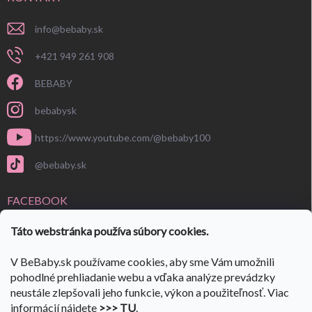
info
@
bebaby.sk
+421 949 261 908
BEBABY
bebabysk
https://www.youtube.com/@bebaby100
@bebaby.sk
FACEBOOK
Táto webstránka používa súbory cookies.
V BeBaby.sk používame cookies, aby sme Vám umožnili
pohodlné prehliadanie webu a vďaka analýze prevádzky
neustále zlepšovali jeho funkcie, výkon a použiteľnosť. Viac
informácií nájdete
>>> TU
.