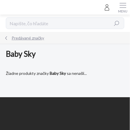
Prejsť
na
obsah
Hľadať
Predávané značky
Baby Sky
Žiadne produkty značky
Baby Sky
sa nenašli...
Z
á
p
ä
t