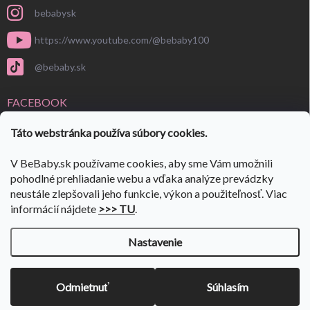
bebabysk
https://www.youtube.com/@bebaby100
@bebaby.sk
FACEBOOK
Táto webstránka používa súbory cookies.
V BeBaby.sk používame cookies, aby sme Vám umožnili
pohodlné prehliadanie webu a vďaka analýze prevádzky
neustále zlepšovali jeho funkcie, výkon a použiteľnosť. Viac
informácií nájdete
>>> TU
.
Nastavenie
Copyright 2026
BeBaby.sk
. Všetky práva vyhradené.
Upraviť nastavenie
cookies
VÝPREDAJ SKLADU 🎉
ulov si svoje kúsky🎉 Prejdi do:
👉
Odmietnuť
Súhlasím
VÝPREDAJA
✨
Vytvoril Shoptet