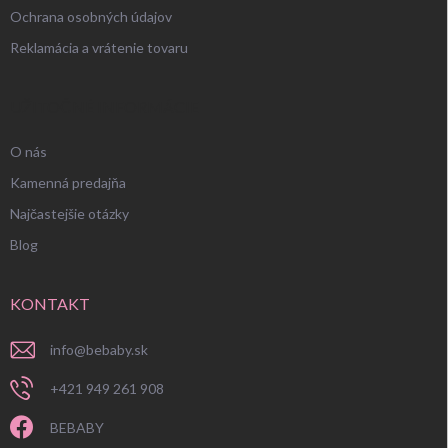
Ochrana osobných údajov
Reklamácia a vrátenie tovaru
UŽITOČNÉ INFORMÁCIE
O nás
Kamenná predajňa
Najčastejšie otázky
Blog
KONTAKT
info
@
bebaby.sk
+421 949 261 908
BEBABY