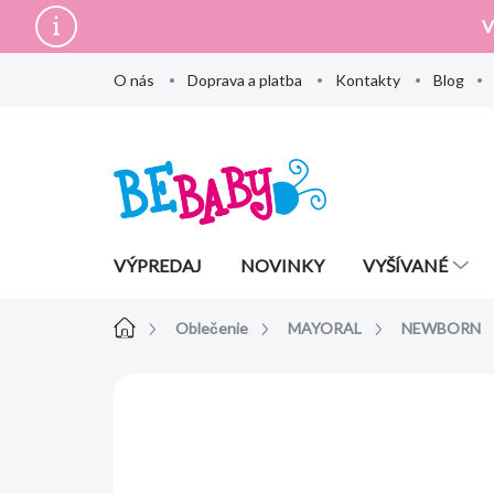
Prejsť
V
na
obsah
O nás
Doprava a platba
Kontakty
Blog
VÝPREDAJ
NOVINKY
VYŠÍVANÉ
Domov
Oblečenie
MAYORAL
NEWBORN
Neohodnotené
Podrobnosti hodn
AKCIA