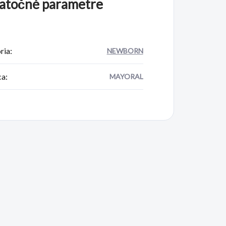
atočné parametre
ria
:
NEWBORN
ca
:
MAYORAL