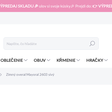
ÝPREDAJ SKLADU 🎉
ulov si svoje kúsky🎉 Prejdi do:
👉 VÝPRE
Hľadať
OBLEČENIE
OBUV
KŔMENIE
HRAČKY
Zimný overal Mayoral 2603 sivý
otenia
ZNAČKA:
MAYORAL
57,99 €
39,90 