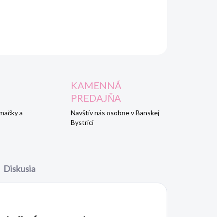
OPÝTAŤ SA
STRÁŽIŤ
KAMENNÁ
PREDAJŇA
značky a
Navštív nás osobne v Banskej
Bystrici
Diskusia