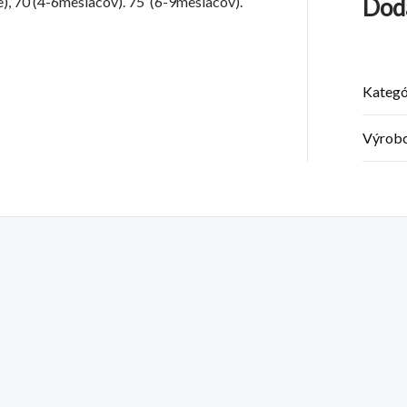
e), 70 (4-6mesiacov). 75 (6-9mesiacov).
Dod
Kategó
Výrob