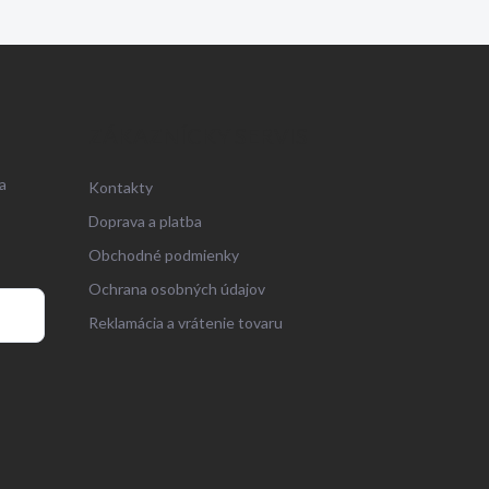
ZÁKAZNÍCKY SERVIS
a
Kontakty
Doprava a platba
Obchodné podmienky
Ochrana osobných údajov
Reklamácia a vrátenie tovaru