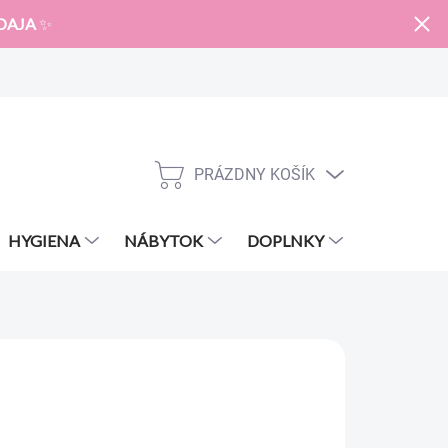
DAJA
✨
PRÁZDNY KOŠÍK
NÁKUPNÝ
KOŠÍK
HYGIENA
NÁBYTOK
DOPLNKY
ZNAČKY
€