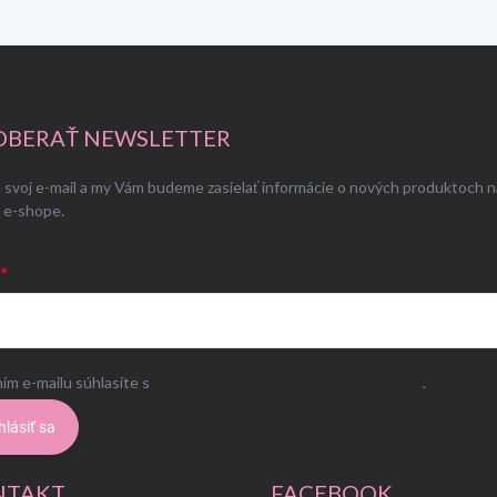
BERAŤ NEWSLETTER
 svoj e-mail a my Vám budeme zasielať informácie o nových produktoch n
 e-shope.
ím e-mailu súhlasíte s
podmienkami ochrany osobných údajov
.
hlásiť sa
NTAKT
FACEBOOK