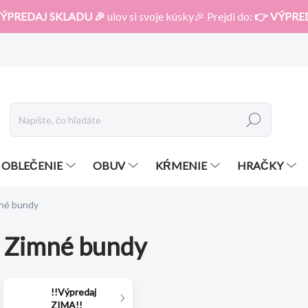
ÝPREDAJ SKLADU 🎉
ulov si svoje kúsky🎉 Prejdi do:
👉 VÝPRE
Hľadať
OBLEČENIE
OBUV
KŔMENIE
HRAČKY
né bundy
Zimné bundy
!!Výpredaj
ZIMA!!