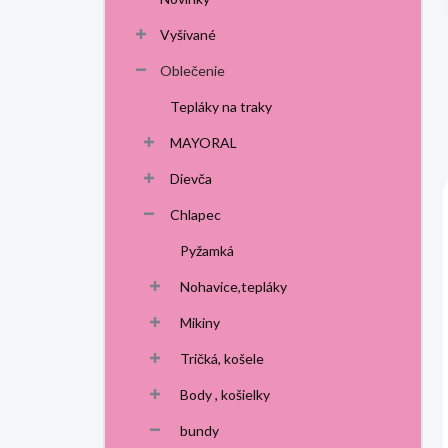
p
a
Vyšívané
n
Oblečenie
e
l
Tepláky na traky
MAYORAL
Dievča
Chlapec
Pyžamká
Nohavice,tepláky
Mikiny
Tričká, košele
Body , košielky
bundy