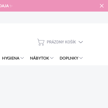
DAJA
✨
PRÁZDNY KOŠÍK
NÁKUPNÝ
KOŠÍK
HYGIENA
NÁBYTOK
DOPLNKY
ZNAČKY