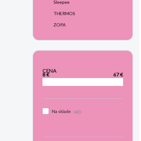
Sleepee
THERMOS
ZOPA
CENA
8
€
67
€
Na sklade
42