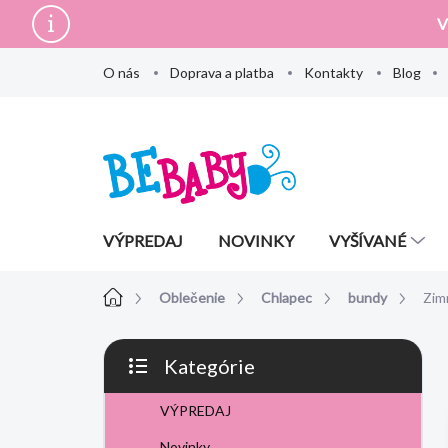
Prejsť
V
na
obsah
O nás
Doprava a platba
Kontakty
Blog
VÝPREDAJ
NOVINKY
VYŠÍVANÉ
Domov
Oblečenie
Chlapec
bundy
Zim
B
Kategórie
o
Preskočiť
č
kategórie
VÝPREDAJ
n
ý
Novinky