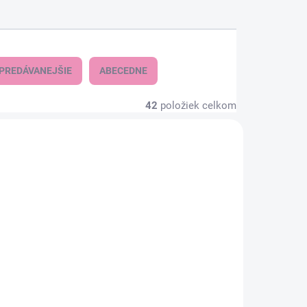
PREDÁVANEJŠIE
ABECEDNE
42
položiek celkom
AKCIA
KLADOM
SKLADOM
(1 KS)
(1 KS)
Chlapčenská zimná