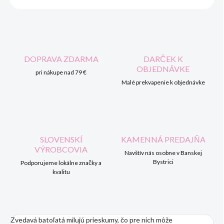
DOPRAVA ZDARMA
DARČEK K
OBJEDNÁVKE
pri nákupe nad 79 €
Malé prekvapenie k objednávke
SLOVENSKÍ
KAMENNÁ PREDAJŇA
VÝROBCOVIA
Navštív nás osobne v Banskej
Bystrici
Podporujeme lokálne značky a
kvalitu
Zvedavá batoľatá milujú prieskumy, čo pre nich môže