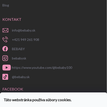
Blog
KONTAKT
info
@
bebaby.sk
+421 949 261 908
BEBABY
bebabysk
https://www.youtube.com/@bebaby100
@bebaby.sk
FACEBOOK
Táto webstránka používa súbory cookies.