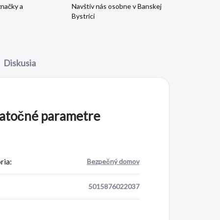
značky a
Navštív nás osobne v Banskej
Bystrici
Diskusia
atočné parametre
ria
:
Bezpečný domov
5015876022037