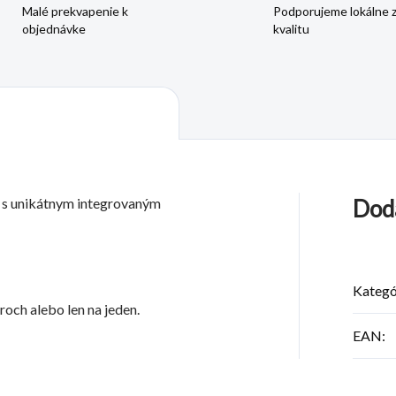
Malé prekvapenie k
Podporujeme lokálne 
objednávke
kvalitu
 s unikátnym integrovaným
Dod
Kategó
och alebo len na jeden.
EAN
: