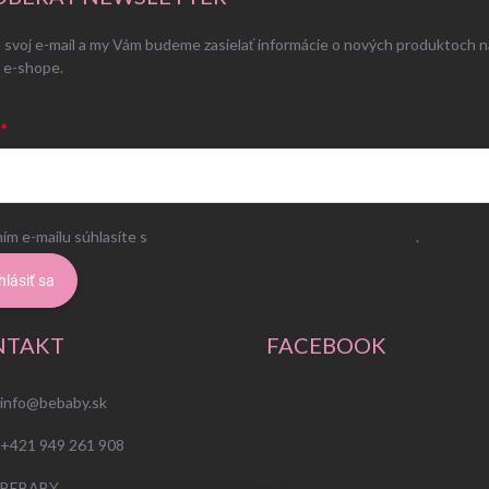
 svoj e-mail a my Vám budeme zasielať informácie o nových produktoch n
 e-shope.
ím e-mailu súhlasíte s
podmienkami ochrany osobných údajov
.
hlásiť sa
NTAKT
FACEBOOK
info
@
bebaby.sk
+421 949 261 908
BEBABY