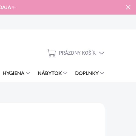
DAJA
✨
PRÁZDNY KOŠÍK
NÁKUPNÝ
KOŠÍK
HYGIENA
NÁBYTOK
DOPLNKY
ZNAČKY