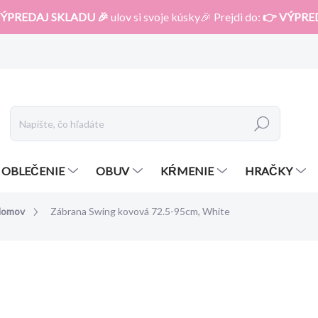
ÝPREDAJ SKLADU 🎉
ulov si svoje kúsky🎉 Prejdi do:
👉 VÝPRE
Hľadať
OBLEČENIE
OBUV
KŔMENIE
HRAČKY
domov
Zábrana Swing kovová 72.5-95cm, White
otenia
ZNAČKA:
CLIPPASAFE
77,99 €