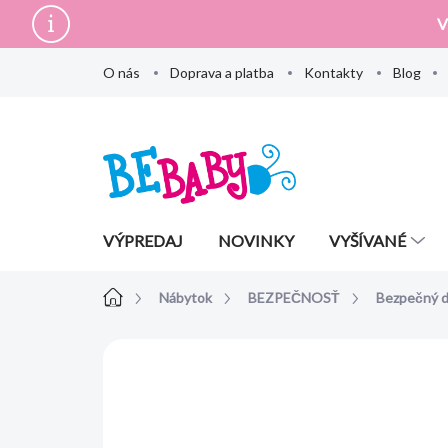
Prejsť
V
na
obsah
O nás
Doprava a platba
Kontakty
Blog
VÝPREDAJ
NOVINKY
VYŠÍVANÉ
Domov
Nábytok
BEZPEČNOSŤ
Bezpečný 
Neohodnotené
Podrobnosti hodn