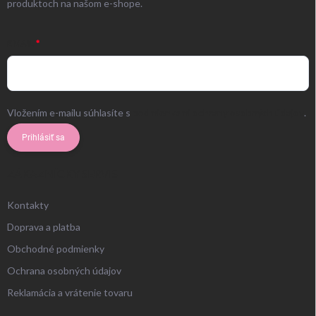
produktoch na našom e-shope.
EMAIL
Vložením e-mailu súhlasíte s
podmienkami ochrany osobných údajov
.
Prihlásiť sa
ZÁKAZNÍCKY SERVIS
Kontakty
Doprava a platba
Obchodné podmienky
Ochrana osobných údajov
Reklamácia a vrátenie tovaru