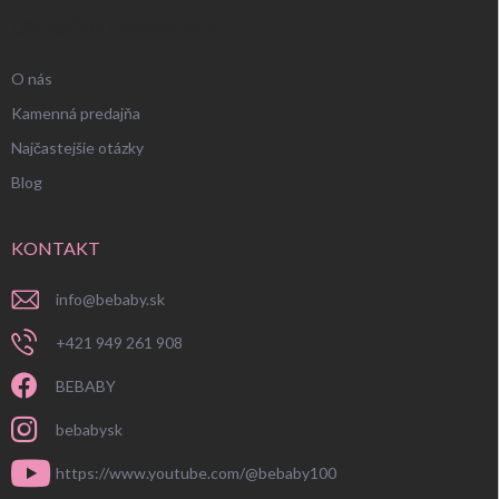
UŽITOČNÉ INFORMÁCIE
O nás
Kamenná predajňa
Najčastejšie otázky
Blog
KONTAKT
info
@
bebaby.sk
+421 949 261 908
BEBABY
bebabysk
https://www.youtube.com/@bebaby100