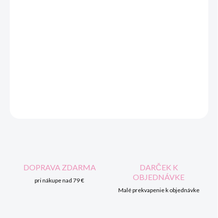
Spací vak s výšivkouCelková dĺžka 100 cm (do 30 mesiacov)
Pre ešte väčšie pohodlie je možné spací vak rozopnúť z vrchnej a
spodnej strany.výplň spacieho vaku - je vyrobená z
vysokokvalitných silikonizovaných polyesterových vlákien,
výlučne prvotriednej kvality.vyrobený na báze 100 % bavlnených
certifikovaných tkanín pre výrobky triedy I - výrobky pre deti.
OPÝTAŤ SA
STRÁŽIŤ
DOPRAVA ZDARMA
DARČEK K
OBJEDNÁVKE
pri nákupe nad 79 €
Malé prekvapenie k objednávke