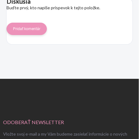
Diskusia
Buďte prvý, kto napíše príspevok k tejto položke.
Pridať komentár
Z
á
p
ä
t
i
e
ODOBERAŤ NEWSLETTER
Vložte svoj e-mail a my Vám budeme zasielať informácie o nových