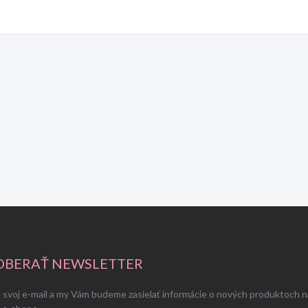
BERAŤ NEWSLETTER
 svoj e-mail a my Vám budeme zasielať informácie o nových produktoch n