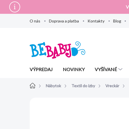
Prejsť
V
na
obsah
O nás
Doprava a platba
Kontakty
Blog
VÝPREDAJ
NOVINKY
VYŠÍVANÉ
Domov
Nábytok
Textil do izby
Vreckár
Neohodnotené
Podrobnosti hodn
AKCIA