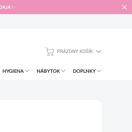
DAJA
✨
PRÁZDNY KOŠÍK
NÁKUPNÝ
KOŠÍK
HYGIENA
NÁBYTOK
DOPLNKY
ZNAČKY