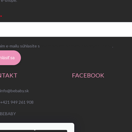
 e-shope.
ím e-mailu súhlasíte s
podmienkami ochrany osobných údajov
.
hlásiť sa
NTAKT
FACEBOOK
info
@
bebaby.sk
+421 949 261 908
BEBABY
bebabysk