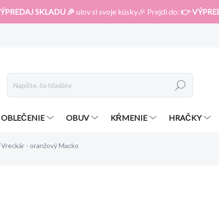
ÝPREDAJ SKLADU 🎉
ulov si svoje kúsky🎉 Prejdi do:
👉 VÝPRE
Hľadať
OBLEČENIE
OBUV
KŔMENIE
HRAČKY
Vreckár - oranžový Macko
otenia
ZNAČKA:
MAMO-TATO
12,81 €
8,81 €