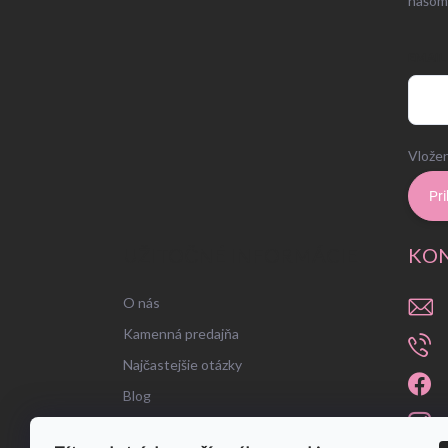
našom
EMAIL
Vložen
Pri
UŽITOČNÉ INFORMÁCIE
KO
O nás
Kamenná predajňa
Najčastejšie otázky
Blog