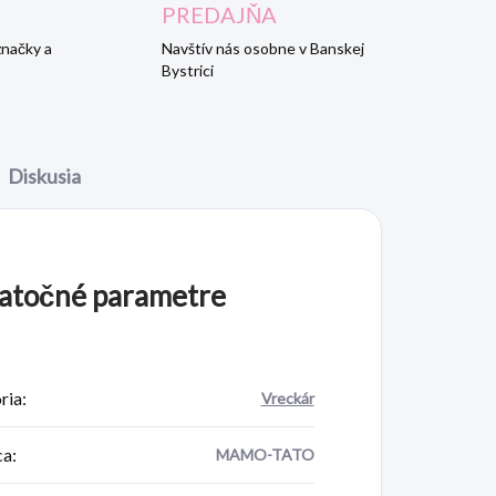
PREDAJŇA
značky a
Navštív nás osobne v Banskej
Bystrici
Diskusia
atočné parametre
ria
:
Vreckár
ca
:
MAMO-TATO