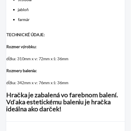
jabloň
farmár
TECHNICKÉ ÚDAJE:
Rozmer výrobku:
dĺžka: 310mm x v: 72mm x š: 36mm
Rozmery balenia:
dĺžka: 342mm x v: 76mm x š: 36mm
Hračka je zabalená vo farebnom balení.
Vďaka estetickému baleniu je hračka
ideálna ako darček!