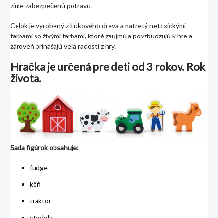
zime zabezpečenú potravu.
Celok je vyrobený z bukového dreva a natretý netoxickými
farbami so živými farbami, ktoré zaujmú a povzbudzujú k hre a
zároveň prinášajú veľa radosti z hry.
Hračka je určená pre deti od 3 rokov. Rok
života.
Sada figúrok obsahuje:
fudge
kôň
traktor
stodola