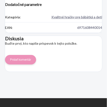
Dodatočné parametre
Kategória
:
Kvalitné hračky pre bábätká a deti
EAN
:
6971608440014
Diskusia
Buďte prvý, kto napíše príspevok k tejto položke.
Pridať komentár
Z
á