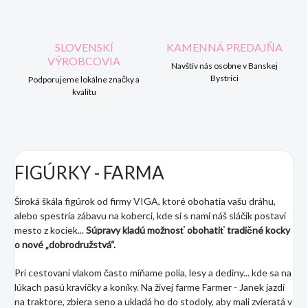
SLOVENSKÍ
KAMENNÁ PREDAJŇA
VÝROBCOVIA
Navštív nás osobne v Banskej
Bystrici
Podporujeme lokálne značky a
kvalitu
FIGÚRKY - FARMA
Široká škála figúrok od firmy VIGA, ktoré obohatia vašu dráhu,
alebo spestria zábavu na koberci, kde si s nami náš sláčik postaví
mesto z kociek...
Súpravy kladú možnosť obohatiť tradičné kocky
o nové „dobrodružstvá“.
Pri cestovaní vlakom často míňame polia, lesy a dediny... kde sa na
lúkach pasú kravičky a koníky. Na živej farme Farmer - Janek jazdí
na traktore, zbiera seno a ukladá ho do stodoly, aby mali zvieratá v