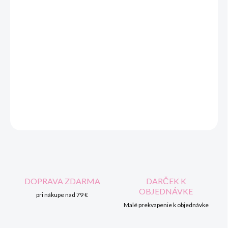
Drevené hračky pre najmenších
Najvyššia kvalita značky Viga ⭐⭐⭐⭐⭐
Našou prioritou je bezpečnosť detí a najvyššia kvalita hračiek,
preto dbáme na to, aby farby, ktorými maľujeme naše hračky,
neboli toxické a spĺňali bezpečnostné normy (EN71 a ASTM).
DETAILNÉ INFORMÁCIE
OPÝTAŤ SA
STRÁŽIŤ
DOPRAVA ZDARMA
DARČEK K
OBJEDNÁVKE
pri nákupe nad 79 €
Malé prekvapenie k objednávke