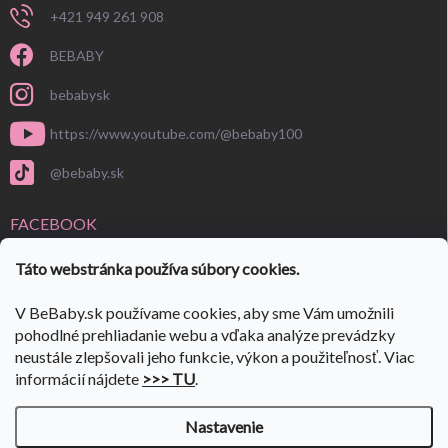
+421 949 261 908
BEBABY
bebabysk
https://www.youtube.com/@bebaby100
@bebaby.sk
FACEBOOK
Táto webstránka používa súbory cookies.
V BeBaby.sk používame cookies, aby sme Vám umožnili
pohodlné prehliadanie webu a vďaka analýze prevádzky
neustále zlepšovali jeho funkcie, výkon a použiteľnosť. Viac
informácií nájdete
>>> TU
.
Nastavenie