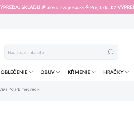
ÝPREDAJ SKLADU 🎉
ulov si svoje kúsky🎉 Prejdi do:
👉 VÝPRE
Hľadať
OBLEČENIE
OBUV
KŔMENIE
HRAČKY
 Viga PolarB medvedík
otenia
24,20 €