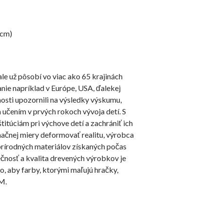
(cm)
ale už pôsobí vo viac ako 65 krajinách
nanie napríklad v Európe, USA, ďalekej
nosti upozornili na výsledky výskumu,
 učením v prvých rokoch vývoja detí. S
itúciám pri výchove detí a zachrániť ich
ačnej miery deformovať realitu, výrobca
prírodných materiálov získaných počas
nosť a kvalita drevených výrobkov je
to, aby farby, ktorými maľujú hračky,
M.