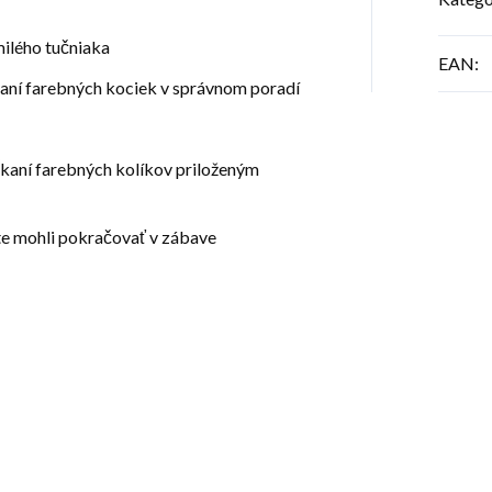
ilého tučniaka
EAN
:
daní farebných kociek v správnom poradí
ĺkaní farebných kolíkov priloženým
te mohli pokračovať v zábave