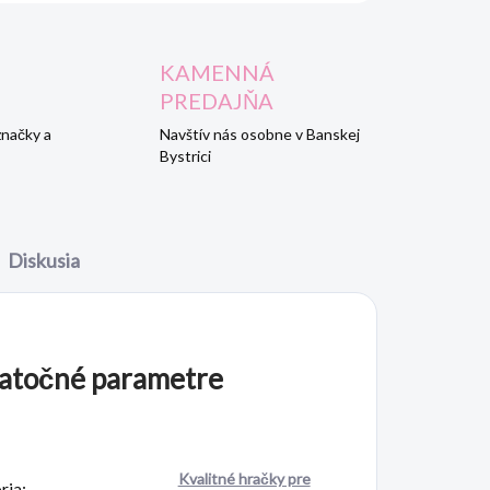
KAMENNÁ
PREDAJŇA
značky a
Navštív nás osobne v Banskej
Bystrici
Diskusia
atočné parametre
Kvalitné hračky pre
ria
: