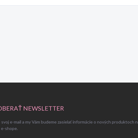
BERAŤ NEWSLETTER
 svoj e-mail a my Vám budeme zasielať informácie o nových produktoch n
 e-shope.