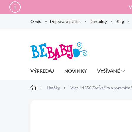
Prejsť
V
na
obsah
O nás
Doprava a platba
Kontakty
Blog
VÝPREDAJ
NOVINKY
VYŠÍVANÉ
Domov
Hračky
Viga 44250 Zatĺkačka a pyramída
Neohodnotené
Podrobnosti hodn