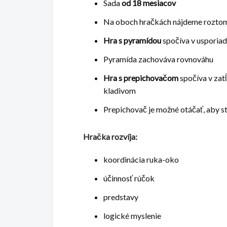
Sada
od 18 mesiacov
Na oboch hračkách nájdeme roztom
Hra
s pyramídou
spočíva v usporia
Pyramída zachováva rovnováhu
Hra s prepichovačom
spočíva v zat
kladivom
Prepichovač je možné otáčať, aby s
Hračka rozvíja:
koordinácia ruka-oko
účinnosť rúčok
predstavy
logické myslenie