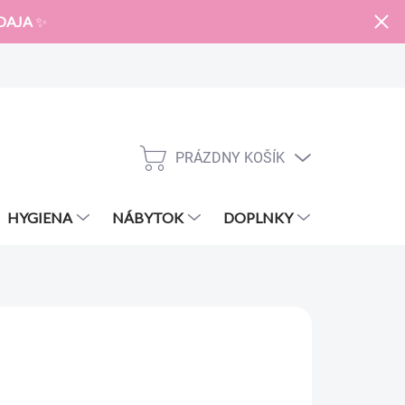
DAJA
✨
PRÁZDNY KOŠÍK
NÁKUPNÝ
KOŠÍK
HYGIENA
NÁBYTOK
DOPLNKY
ZNAČKY