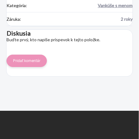
Kategória
:
Vankúše s menom
Záruka
:
2 roky
Diskusia
Buďte prvý, kto napíše príspevok k tejto položke.
Pridať komentár
Z
á
p
ä