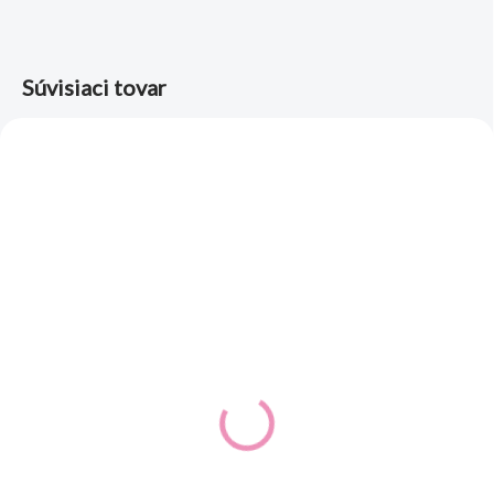
Súvisiaci tovar
NA OBJEDNÁVKU
SKLADOM
(1 KS)
Obliečky do detskej
Chlapčenské pyžamo
postielky Pracovné stroje
Dráčik sivé
autá 130x90
17,90 €
15,90 €
14,55 € bez DPH
12,93 € bez DPH
Detail
Detail