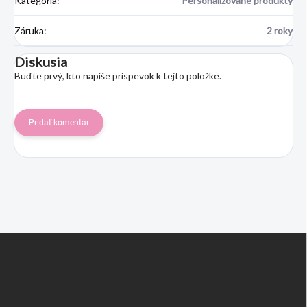
Kategória
:
Personalizované produkty
Záruka
:
2 roky
Diskusia
Buďte prvý, kto napíše príspevok k tejto položke.
Pridať komentár
Z
á
p
ä
t