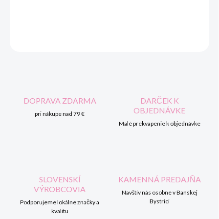
DETAILNÉ INFORMÁCIE
OPÝTAŤ SA
STRÁŽIŤ
DOPRAVA ZDARMA
DARČEK K
OBJEDNÁVKE
pri nákupe nad 79 €
Malé prekvapenie k objednávke
SLOVENSKÍ
KAMENNÁ PREDAJŇA
VÝROBCOVIA
Navštív nás osobne v Banskej
Bystrici
Podporujeme lokálne značky a
kvalitu