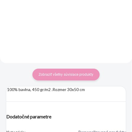
Chlapčenské pyžamo s dlhým
Posteľná súprava BABY je určený
rukávom, zakončené pružným
pre deti do postieľok, ktorá je
patentom. Zloženie: 100%
vyrobená z kvalitného
bavlna....
bavlneného...
Zobraziť všetky súvisiace produkty
100% bavlna, 450 gr/m2 .Rozmer 30x50 cm
Dodatočné parametre