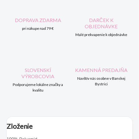
DOPRAVA ZDARMA
DARČEK K
OBJEDNÁVKE
pri nákupe nad 79 €
Malé prekvapenie k objednávke
SLOVENSKÍ
KAMENNÁ PREDAJŇA
VÝROBCOVIA
Navštív nás osobne v Banskej
Bystrici
Podporujeme lokálne značky a
kvalitu
Zloženie