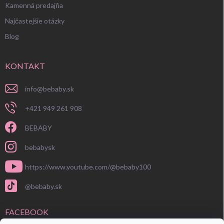
Kamenná predajňa
Najčastejšie otázky
Blog
KONTAKT
info
@
bebaby.sk
+421 949 261 908
BEBABY
bebabysk
https://www.youtube.com/@bebaby100
@bebaby.sk
FACEBOOK