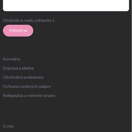
Vložením e-mailu súhlasíte s
podmienkami ochrany osobných údajov
.
Prihlásiť sa
ZÁKAZNÍCKY SERVIS
Kontakty
Doprava a platba
Obchodné podmienky
Ochrana osobných údajov
Reklamácia a vrátenie tovaru
UŽITOČNÉ INFORMÁCIE
O nás