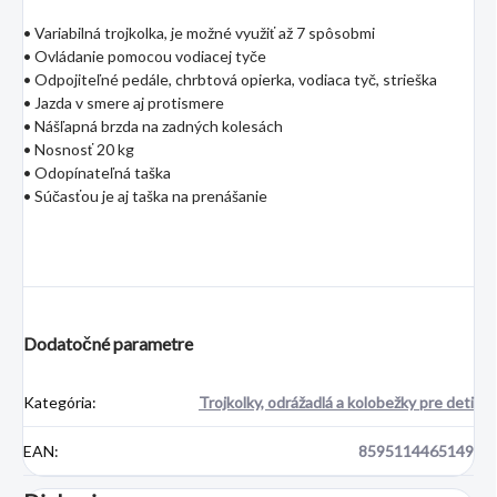
• Variabilná trojkolka, je možné využiť až 7 spôsobmi
• Ovládanie pomocou vodiacej tyče
• Odpojiteľné pedále, chrbtová opierka, vodiaca tyč, strieška
• Jazda v smere aj protismere
• Nášľapná brzda na zadných kolesách
• Nosnosť 20 kg
• Odopínateľná taška
• Súčasťou je aj taška na prenášanie
Dodatočné parametre
Kategória
:
Trojkolky, odrážadlá a kolobežky pre deti
EAN
:
8595114465149