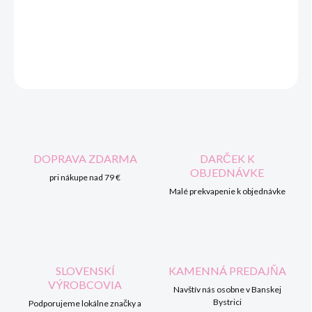
DORUČENIA
DETAILNÉ INFORMÁCIE
OPÝTAŤ SA
STRÁŽIŤ
DOPRAVA ZDARMA
DARČEK K
OBJEDNÁVKE
pri nákupe nad 79 €
Malé prekvapenie k objednávke
SLOVENSKÍ
KAMENNÁ PREDAJŇA
VÝROBCOVIA
Navštív nás osobne v Banskej
Bystrici
Podporujeme lokálne značky a