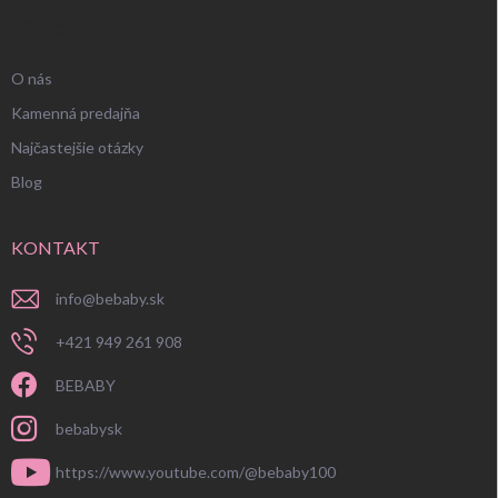
UŽITOČNÉ INFORMÁCIE
O nás
Kamenná predajňa
Najčastejšie otázky
Blog
KONTAKT
info
@
bebaby.sk
+421 949 261 908
BEBABY
bebabysk
https://www.youtube.com/@bebaby100