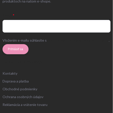
produktoch na našom e-shope.
EMAIL
Vložením e-mailu súhlasíte s
podmienkami ochrany osobných údajov
.
Prihlásiť sa
ZÁKAZNÍCKY SERVIS
Kontakty
Doprava a platba
Obchodné podmienky
Ochrana osobných údajov
Reklamácia a vrátenie tovaru