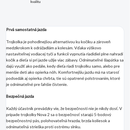
kvalitu
Prvá samostatná jazda
Trojkolka je pohodlnejšou alternatívou ku kočíku a zároveň
medzikrokom k odrážadlám a kolesám. Vďaka výškovo
nastaviteľnej vodiacej tyči a funkcii vypnutia riadidiel plne nahradí
kočík a dieťa si pri jazde užije viac zábavy. Odnímateľné šlapátka sa
dajú využiť ako pedále, kedy dieťa riadi trojkolku samo, alebo pre
menšie deti ako opierka nôh. Komfortnejšiu jazdu má na starosť
podsedák aj opierka chrbta, tie sú opatrené polstrovaním, ktoré
je odnímateľné pre ľahšie čistenie.
Bezpečná jazda
Každý účastník prevádzky vie, že bezpečnosti nie je nikdy dosť. V
prípade trojkolky Nova 2 sa o bezpečnosť starajú 5-bodový
bezpečnostný pás, polohovateľná hrazda, brzda koliesok a
odnímateľná strieška proti ostrému slnku.