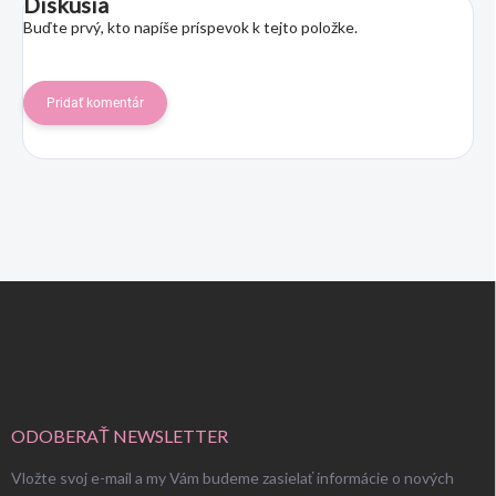
Diskusia
Buďte prvý, kto napíše príspevok k tejto položke.
Pridať komentár
Z
á
p
ä
t
i
e
ODOBERAŤ NEWSLETTER
Vložte svoj e-mail a my Vám budeme zasielať informácie o nových