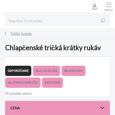
Prejsť
na
obsah
Hľadať
Tričká, košele
Chlapčenské tričká krátky rukáv
R
a
ODPORÚČAME
NAJLACNEJŠIE
NAJDRAHŠIE
d
e
NAJPREDÁVANEJŠIE
ABECEDNE
n
i
77
položiek celkom
e
p
CENA
r