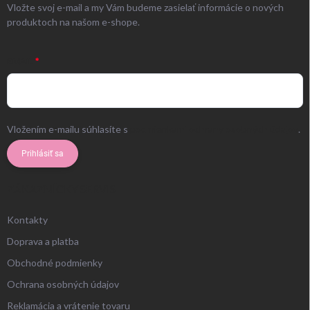
Vložte svoj e-mail a my Vám budeme zasielať informácie o nových
produktoch na našom e-shope.
EMAIL
Vložením e-mailu súhlasíte s
podmienkami ochrany osobných údajov
.
Prihlásiť sa
ZÁKAZNÍCKY SERVIS
Kontakty
Doprava a platba
Obchodné podmienky
Ochrana osobných údajov
Reklamácia a vrátenie tovaru