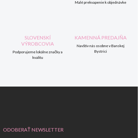
Malé prekvapenie k objednávke
e
y
v
ý
p
i
s
SLOVENSKÍ
KAMENNÁ PREDAJŇA
u
VÝROBCOVIA
Navštív nás osobne v Banskej
Bystrici
Podporujeme lokálne značky a
kvalitu
Z
á
p
ä
t
i
e
ODOBERAŤ NEWSLETTER