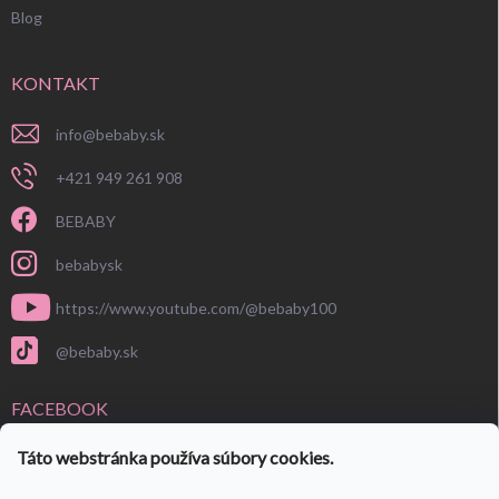
Blog
KONTAKT
info
@
bebaby.sk
+421 949 261 908
BEBABY
bebabysk
https://www.youtube.com/@bebaby100
@bebaby.sk
FACEBOOK
Táto webstránka používa súbory cookies.