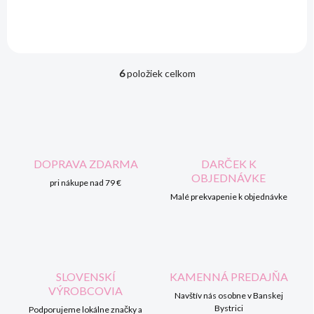
6
položiek celkom
O
v
l
á
d
a
c
DOPRAVA ZDARMA
DARČEK K
i
OBJEDNÁVKE
pri nákupe nad 79 €
e
p
Malé prekvapenie k objednávke
r
v
k
y
v
SLOVENSKÍ
KAMENNÁ PREDAJŇA
ý
VÝROBCOVIA
p
Navštív nás osobne v Banskej
i
Bystrici
Podporujeme lokálne značky a