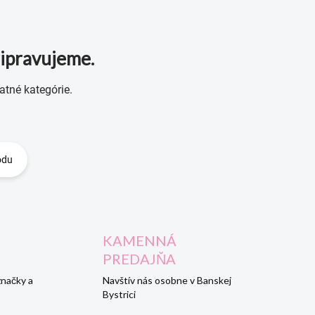
ripravujeme.
atné kategórie.
odu
KAMENNÁ
PREDAJŇA
značky a
Navštív nás osobne v Banskej
Bystrici