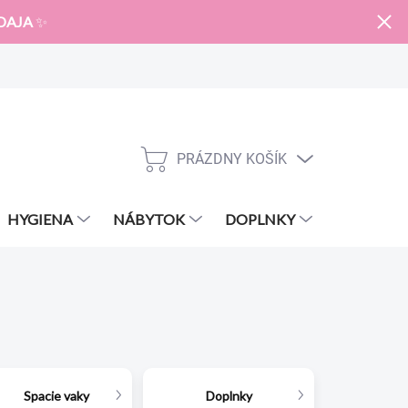
DAJA
✨
PRÁZDNY KOŠÍK
NÁKUPNÝ
KOŠÍK
HYGIENA
NÁBYTOK
DOPLNKY
ZNAČKY
Spacie vaky
Doplnky