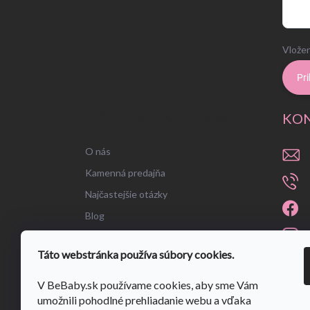
Vložen
Pri
UŽITOČNÉ INFORMÁCIE
KO
O nás
Kamenná predajňa
Najčastejšie otázky
Blog
Táto webstránka používa súbory cookies.
V BeBaby.sk používame cookies, aby sme Vám
umožnili pohodlné prehliadanie webu a vďaka