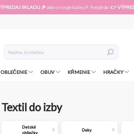
ÝPREDAJ SKLADU 🎉
ulov si svoje kúsky🎉 Prejdi do:
👉 VÝPRE
Hľadať
OBLEČENIE
OBUV
KŔMENIE
HRAČKY
Textil do izby
Detské
Deky
obliečky