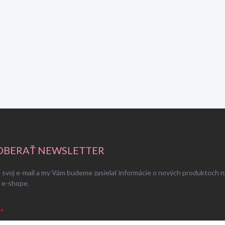
BERAŤ NEWSLETTER
 svoj e-mail a my Vám budeme zasielať informácie o nových produktoch n
 e-shope.