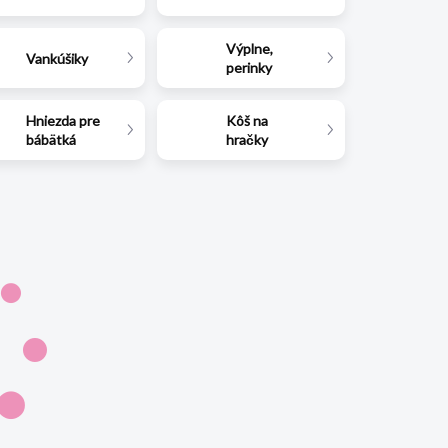
Výplne,
Vankúšiky
perinky
Hniezda pre
Kôš na
bábätká
hračky