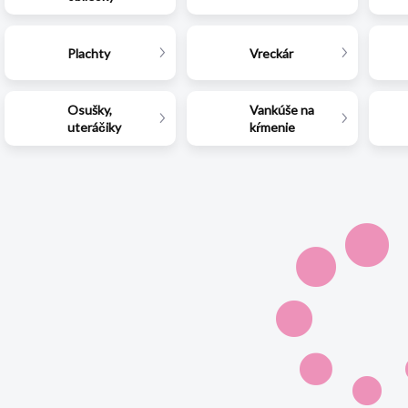
Plachty
Vreckár
Osušky,
Vankúše na
uteráčiky
kŕmenie