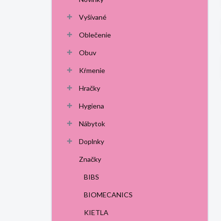
p
a
Vyšívané
n
Oblečenie
e
l
Obuv
Kŕmenie
Hračky
Hygiena
Nábytok
Doplnky
Značky
BIBS
BIOMECANICS
KIETLA